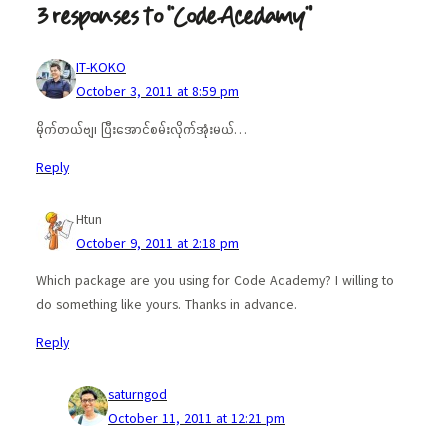
3 responses to “CodeAcedamy”
IT-KOKO
October 3, 2011 at 8:59 pm
မိုက်တယ်ဗျ၊ ပြီးအောင်စမ်းလိုက်အုံးမယ်…
Reply
Htun
October 9, 2011 at 2:18 pm
Which package are you using for Code Academy? I willing to
do something like yours. Thanks in advance.
Reply
saturngod
October 11, 2011 at 12:21 pm