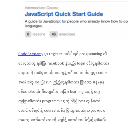
CodeAcedamy
မှာ register လုပ်ပြီးရင် programming ကို
စလေ့လာလို့ ရပါပြီ။ facebook နဲ့လည်း login ဝင်လို့ရပါတယ်။
လေ့လာတဲ့ အခါမှာလည်း စာတွေ့နဲ့တင်မက လက်တွေ့မှာ code
အစမ်းတွေ ရေးပြီး run ကြည့်လို့ရပါတယ်။ ပြီးတော့ မှန်မမှန်
စစ်ပေးပါတယ်။ ဒီအချက်က တခြား learning တွေနဲ့ မတူ
ထူးခြားပါတယ်။ programming ကို သိပြီးသား ကျွန်တော်
တောင် စမ်းရင်းနဲ့ course တစ်ခု ပြီးသွားတယ်။ လေ့လာရတာ
ကတော့ တော်တော်လေးကို ပျော်ဖို့ ကောင်းတယ်လို့ဆိုရပါမယ်။