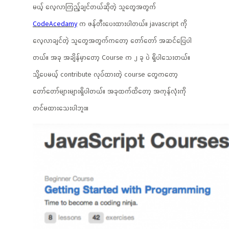
မယ့် လေ့လာကြည့်ချင်တယ်ဆိုတဲ့ သူတွေအတွက်
CodeAcedamy
က ဖန်တီးပေးထားပါတယ်။ javascript ကို
လေ့လာချင်တဲ့ သူတွေအတွက်ကတော့ တော်တော် အဆင်ပြေပါ
တယ်။ အခု အချိန်မှာတော့ Course က ၂ ခု ပဲ ရှိပါသေးတယ်။
သို့ပေမယ့် contribute လုပ်ထားတဲ့ course တွေကတော့
တော်တော်များများရှိပါတယ်။ အခုထက်ထိတော့ အကုန်လုံးကို
တင်မထားသေးပါဘူး။