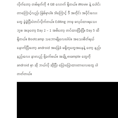
လိုက်တော့ တစ်ရက်ကို 4 GB လောက် ရှိတယ်။ iMovie နဲ့ ပေါင်း
တာကြောင့်လည်း ဖြစ်မှာပါ။ ဒါကြောင့် ဒီ အတိုင်း အပိုင်းလေး
တွေ ခွဲခွဲပြီးပဲတင်လိုက်တယ်။ Editing ဘာမှ မလုပ်ထားရသေး
ဘူး။ အခုတော့ Day 2 – 1 အဓိတော့ တင်ထားပြီးပြီ။ Day 5 ထိ
ရှိတယ်။ Bootcamp သဘောမျိုလေးပါပဲ။ အသေးစိတ်ရယ်
နောက်ပြီးတော့ android အခြေခံ မရှိတူတွေအနေနဲ့ တော့ နည်း
နည်းလေး နားလည် ဖို့ခက်မယ်။ အချို့ example တွေကို
android မှာ ဆို ဘယ်လို ဆိုပြီး ပြောပြောထားတာလေးတွေ ပါ
တတ်တယ်။