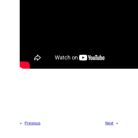
←
Previous
Next
→