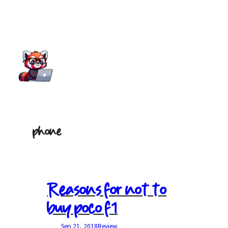
Skip
to
content
phone
Reasons for not to
buy poco f1
Sep 21, 2018
Review