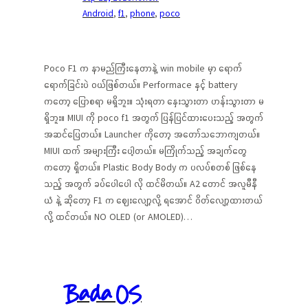
Android
, 
f1
, 
phone
, 
poco
Poco F1 က နာမည်ကြီးနေတာနဲ့ win mobile မှာ ရောက်
ရောက်ခြင်းပဲ ဝယ်ဖြစ်တယ်။ Performace နှင့် battery
ကတော့ ပြောစရာ မရှိဘူး။ သုံးရတာ နှေးသွားတာ ဟန်းသွားတာ မ
ရှိဘူး။ MIUI ကို poco f1 အတွက် ပြန်ပြင်ထားပေးသည့် အတွက်
အဆင်ပြေတယ်။ Launcher ကိုတော့ အတော်သဘောကျတယ်။
MIUI ထက် အများကြီး ပေါ့တယ်။ မကြိုက်သည့် အချက်တွေ
ကတော့ ရှိတယ်။ Plastic Body Body က ပလပ်စတစ် ဖြစ်နေ
သည့် အတွက် ခပ်ပေါပေါ လို ထင်မိတယ်။ A2 တောင် အလူမီနီ
ယံ နဲ့ ဆိုတော့ F1 က ဈေးလျော့လို့ ရအောင် ဝိတ်လျော့ထားတယ်
လို့ ထင်တယ်။ NO OLED (or AMOLED)…
Bada OS