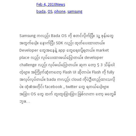
Feb 4, 2010
News
bada
, 
OS
, 
phone
, 
samsung
Samsung ကလည်း Bada OS ကို စတင်လိုက်ပြီ။ သူ့ ဖုန်းတွေ
အတွက်ပေါ့။ နောက်ပြီး SDK လည်း ထုတ်ပေးထားတယ်။
Developer တွေအနေနဲ့ app တွေရေးလို့ရတယ်။ market
place လည်း လုပ်ပေးထားမယ်ပြောတယ်။ developer
challenge လည်း လုပ်မယ်ပြောတယ်။ ဆုက တော့ $ 3 သိန်းပါ
တဲ့ဗျာ။ အကြိုက်ဆုံးကတော့ Flash UI ဆိုတာပဲ။ Flash ကို fully
အလုပ်လုပ်တယ်။ bada ကလည်း cloud ကိုပဲဦးတည်ထားသလို
ပဲ။ ထုံးစံအတိုင်း facebook , twitter တွေ ရတယ်ပေါ့ဗျာ။
အခြား OS တွေ ထက် ထူးထူးခြားခြား ဖြစ်လာတာ တော့ မတွေ့မိ
ဘူး။…