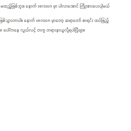
 မထည့်ဖြစ်ဘူး။ နောက် version မှာ ပါလာအောင် ကြိုးစားပေးပါ့မယ်
းဖြစ်သွားတာပါ။ နောက် version မှာတော့ ဆရာတော် စာရင်း ထပ်ဖြည့်
one ပေါ်ကနေ လွယ်လင့် တကူ တရားနာယူလို့ရပါပြီဗျာ။