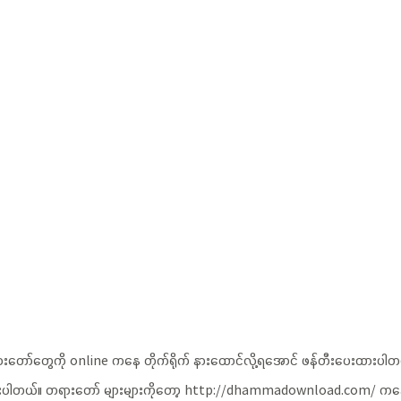
ော်တွေကို online ကနေ တိုက်ရိုက် နားထောင်လို့ရအောင် ဖန်တီးပေးထားပါတယ်
ူထားပါတယ်။ တရားတော် များများကိုတော့ http://dhammadownload.com/ ကန