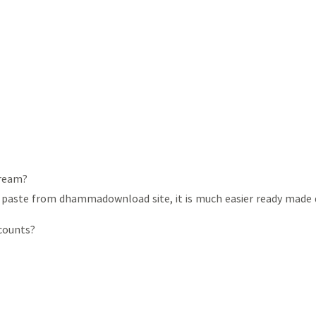
tream?
opy paste from dhammadownload site, it is much easier ready made
ccounts?