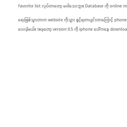
favorite list လုပ်တာတော့ မပါသေးဘူး။ Database ကို online ကနေ တ
ရေးဖြစ်သွားတာက website ကိုသွား ဖွင့်ရတာပျင်းတာကြောင့် phone ပ
ပေးပါ့မယ်။ အခုတော့ version 0.5 ကို iphone ပေါ်ကနေ download ခ