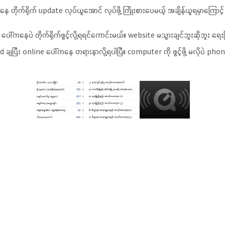
ိုက်ရိုက် update လုပ်ယူအောင် လုပ်ဖို့ ကြိုးစားပေမယ့် အချိန်ယူရမှာကြောင့်
ေါ်ကနေပဲ တိုက်ရိုက်ဖွင့်လို့ရရင်ကောင်းမယ်။ website မသွားချင်ဘူးဆိုဘူး ရေ
ျပြီး online ပေါ်ကနေ တရားနာလို့ရပါပြီ။ computer ကို ဖွင့်ဖို့ မလိုပဲ ph