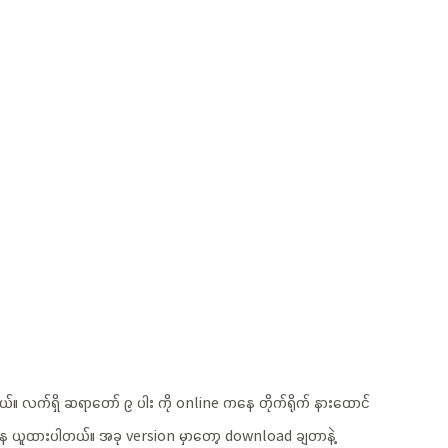
။ လက်ရှိ ဆရာတော် ၉ ပါး ကို online ကနေ တိုက်ရိုက် နားထောင်
ေ ယူထားပါတယ်။ အခု version မှာတော့ download ချတာနဲ့