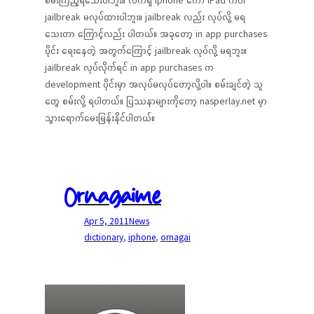
စမ်းကြည့်ရသေးပါဘူး။ လက်ရှိ iphone ကော iPad ကပါ
jailbreak မလုပ်ထားပါဘူး။ jailbreak လည်း လုပ်လို့ မရ
သေးတာ ကြောင့်လည်း ပါတယ်။ အခုတော့ in app purchases
ပိုင်း ရေးနေတဲ့ အတွက်ကြောင့် jailbreak လုပ်လို့ မရဘူး။
jailbreak လုပ်လိုက်ရင် in app purchases က
development ပိုင်းမှာ အလုပ်မလုပ်တော့လို့ပါ။ စမ်းချင်တဲ့ သူ
တွေ စမ်းလို့ ရပါတယ်။ ပြဿနာများကိုတော့ nasperlay.net မှာ
သွားရောက်မေးမြန်းနိုင်ပါတယ်။
Ornagaime
Apr 5, 2011
News
dictionary
, 
iphone
, 
ornagai