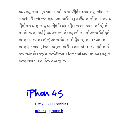
စနေနေ့က M1 မှာ stock ဝင်မလား ဆိုပြီး အားတာနဲ့ iphone
stock ကို refresh ချချ နေတယ်။ ၁၂ နာရီလောက်မှာ stock ရ
ပြီဆိုတာ တွေ့တာနဲ့ ချက်ခြင်း ပြေးပြီး recontract လုပ်လိုက်
တယ်။ အခု အချိန် မရသေးလည်း နောက် ၁ ပတ်လောက်ဆိုရင်
တော့ stock က လုံလုံလောက်လောက် ရှိတော့မှာပါ။ အစ က
တော့ iphone , ipad တွေက စင်္ကာပူ out of stock ဖြစ်တတ်
တာ အဆန်းတော့ မဟုတ်ပါဘူး။ Clementi Mall မှာ စနေနေ့မှာ
တော့ Note 3 ဝယ်တဲ့ လူတွေ က…
iPhon 4S
Oct 29, 2011
nothing
iphone
, 
iphone4s