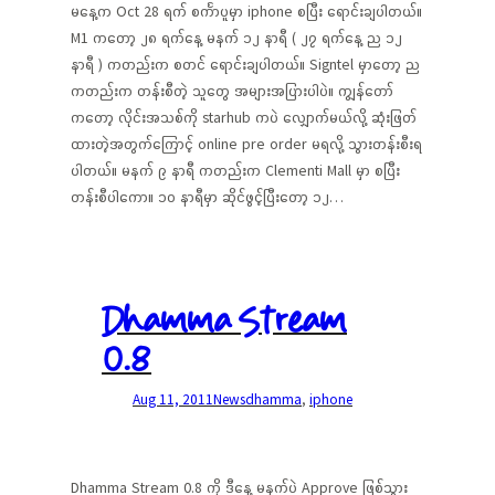
မနေ့က Oct 28 ရက် စင်္ကာပူမှာ iphone စပြီး ရောင်းချပါတယ်။
M1 ကတော့ ၂၈ ရက်နေ့ မနက် ၁၂ နာရီ ( ၂၇ ရက်နေ့ ည ၁၂
နာရီ ) ကတည်းက စတင် ရောင်းချပါတယ်။ Signtel မှာတော့ ည
ကတည်းက တန်းစီတဲ့ သူတွေ အများအပြားပါပဲ။ ကျွန်တော်
ကတော့ လိုင်းအသစ်ကို starhub ကပဲ လျှောက်မယ်လို့ ဆုံးဖြတ်
ထားတဲ့အတွက်ကြောင့် online pre order မရလို့ သွားတန်းစီးရ
ပါတယ်။ မနက် ၉ နာရီ ကတည်းက Clementi Mall မှာ စပြီး
တန်းစီပါကော။ ၁၀ နာရီမှာ ဆိုင်ဖွင့်ပြီးတော့ ၁၂…
Dhamma Stream
0.8
Aug 11, 2011
News
dhamma
, 
iphone
Dhamma Stream 0.8 ကို ဒီနေ့ မနက်ပဲ Approve ဖြစ်သွား