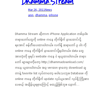
Dhamma Stream
Mar 26, 2011
News
app
, 
dhamma
, 
iphone
Dhamma Stream ဆိုတာက iPhone Application တစ်ခုပါ။
တရားတော်တွေကို online ကနေ တိုက်ရိုက် နားထောင်လို့
ရအောင် ဖန်တီးပေးထားပါတယ်။ လက်ရှိ ဆရာတော် ၉ ပါး ကို
online ကနေ တိုက်ရိုက် နားထောင်လို့ရပါတယ်။ data တွေ
အားလုံးကို မူရင်း website ကနေ ပဲ ရယူထားပါတယ်။ တရား
တော် များများကိုတော့ http://dhammadownload.com/
ကနေ ယူထားပါတယ်။ အခု version မှာတော့ download ချ
တာနဲ့ favorite list လုပ်တာတော့ မပါသေးဘူး။ Database ကို
online ကနေ တိုက်ရိုက် update လုပ်ယူအောင် လုပ်ဖို့ ကြိုးစား
ပေမယ့် အချိန်ယူရမှာကြောင့် မထည့်ဖြစ်ဘူး။ နောက်…