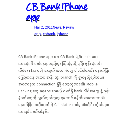
CB Bank iPhone
app
Mar 2, 2011
News
, 
Review
app
, 
cbbank
, 
iphone
CB Bank iPhone app ဟာ CB Bank ရဲ့ Branch တွေ
အားလုံးကို တစ်နေရာတည်းမှာ ကြည့်ရှုလို့ ရပြီး ဖုန်း နံပတ် ၊
လိပ်စာ ၊ fax စတဲ့ အချက် အလက်တွေ ပါဝင်ပါတယ်။ နောက်ပြီး
မြေပုံကနေ တဆင့် အနီး ဆုံး branch ကို ရှာဖွေလို့ရပါတယ်။
အင်တာနက် connection ရှိဖို့ တော့လိုတာပေါ့။ Mobile
Banking တွေ မရသေးပေမယ့် လက်ရှိ bank လိပ်စာတွေ နဲ့ ဖုန်း
နံပတ်တွေကို လွယ်လွယ်ကူကူ ရအောင် ဖန်တီးပေးထားတာပါ။
နောက်ပြီး အတိုးတွက်တဲ့ Calculator တစ်ခု ပါဝင်ပြီး ကိုယ်ငွေစု
ထားရင် ဘယ်နှစ်နှစ်…