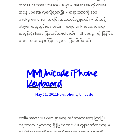
တယ်။ Dhamma Stream 0.8 မှာ – database ကို online
ကနေ update လုပ်လို့ရလာပြီ။ – တရားတော်ကို app
background run ထားပြီး နားထောင်လို့ရတယ်။ – သီးသန့်
player ထည့်သွင်းထားတယ်။ – အရင် Link အဟောင်းတွေ
အကုန်လုံး fixed ပြန်လုပ်ထားပါတယ်။ – UI design ကို ပြန်ပြင်
ထားပါတယ်။ နောက်ပြီး Logo ပါ ပြင်လိုက်တယ်။
MMUnicode iPhone
Keyboard
May 21, 2011
News
iphone
, 
Unicode
cydia.macforus.com မှာတော့ တင်ထားတာတော့ ကြာပြီ။
ရေးထားတဲ့ သူကတော့ ရှိန်မြင့်အောင် ပါ။ ကျွန်တော်ကတော့ မ