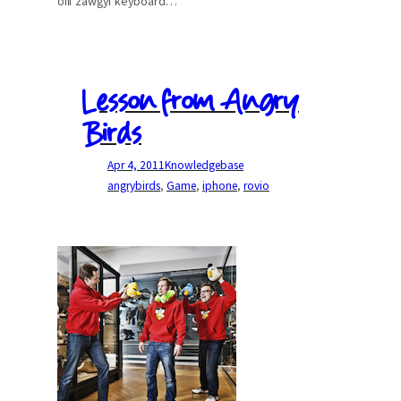
ပါ။ zawgyi keyboard…
Lesson from Angry
Birds
Apr 4, 2011
Knowledgebase
angrybirds
, 
Game
, 
iphone
, 
rovio