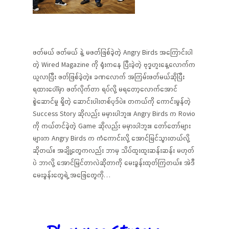
ဖတ်မယ် ဖတ်မယ် နဲ့ မဖတ်ဖြစ်ခဲ့တဲ့ Angry Birds အကြောင်းပါ
တဲ့ Wired Magazine ကို ရုံးကနေ ပြီးခဲ့တဲ့ ဗုဒ္ဓဟူးနေ့လောက်က
ယူလာပြီး ဖတ်ဖြစ်ခဲ့တဲ့။ ခဏလောက် အကြမ်းဖတ်မယ်ဆိုပြီး
ရထားပေါ်မှာ ဖတ်လိုက်တာ ရပ်လို့ မရတော့လောက်အောင်
စွဲဆောင်မှု ရှိတဲ့ ဆောင်းပါးတစ်ပုဒ်ပဲ။ တကယ်ကို ကောင်းမွန်တဲ့
Success Story ဆိုလည်း မမှားပါဘူး။ Angry Birds က Rovio
ကို ကယ်တင်ခဲ့တဲ့ Game ဆိုလည်း မမှားပါဘူး။ တော်တော်များ
များက Angry Birds က ကံကောင်းလို့ အောင်မြင်သွားတယ်လို့
ဆိုတယ်။ အချို့တွေကလည်း ဘာမှ သိပ်ထူးထူးဆန်းဆန်း မဟုတ်
ပဲ ဘာလို့ အောင်မြင်တာလဲဆိုတာကို မေးခွန်းထုတ်ကြတယ်။ အဲဒီ
မေးခွန်းတွေရဲ့ အဖြေတွေကို…