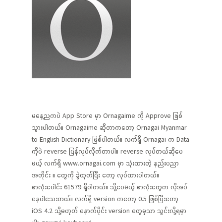
မနေ့ညကပဲ App Store မှာ Ornagaime ကို Approve ဖြစ်
သွားပါတယ်။ Ornagaime ဆိုတာကတော့ Ornagai Myanmar
to English Dictionary ဖြစ်ပါတယ်။ လက်ရှိ Ornagai က Data
ကိုပဲ reverse ပြန်လုပ်လိုက်တာပါ။ reverse လုပ်တယ်ဆိုပေ
မယ့် လက်ရှိ www.ornagai.com မှာ သုံးထားတဲ့ နည်းပညာ
အတိုင်း ။ တွေကို ခွဲထုတ်ပြီး တော့ လုပ်ထားပါတယ်။
စာလုံးပေါင်း 61579 ရှိပါတယ်။ သို့ပေမယ့် စာလုံးတွေက လိုအပ်
နေပါသေးတယ်။ လက်ရှိ version ကတော့ 0.5 ဖြစ်ပြီးတော့
iOS 4.2 သို့မဟုတ် နောက်ပိုင်း version တွေမှသာ သွင်းလို့ရမှာ