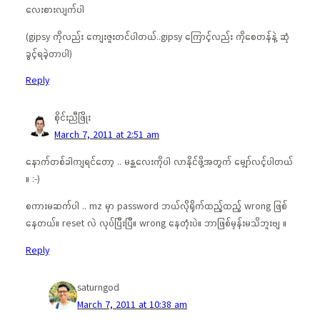
လေးစားလျက်ပါ
(gipsy ကိုလည်း ကျေးဇူးတင်ပါတယ်..gipsy ကြောင့်လည်း ကိုစေတန်နဲ့ ဆုံ
ခွင့်ရခဲ့တာပါ)
Reply
စိုင်းညီဖြိုး
March 7, 2011 at 2:51 am
နောက်တစ်ခါကျရင်တော့ .. မန္တလေးကိုပါ လာနိုင်ဖို့အတွက် မျှော်လင့်ပါတယ်
။ :-)
စကားမဆက်ပါ .. mz မှာ password ဘယ်လိုရိုက်ထည့်ထည့် wrong ဖြစ်
နေတယ်။ reset လဲ လုပ်ပြီးပြီ။ wrong နေတုံးပဲ။ ဘာဖြစ်မှန်းမသိဘူးဗျ ။
Reply
saturngod
March 7, 2011 at 10:38 am