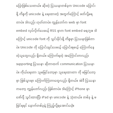
ပြောဖြစ်သေးတယ်။ ဆိုးတဲ့ ပြဿနာတစ်ခုက Unicode ပြောင်း
ဖို့ ကိစ္စကို unicode နဲ့ ရေးထားတဲ့ အတွက်ကြောင့် ဖတ်လို့မရ
တာပဲ။ ဒါလည်း ဟုတ်တာပဲ။ ကျွန်တော်က web မှာ font
embed လုပ်လိုက်ပေမယ့် RSS မှာက font embed မရဘူး။ ဒါ
ကြောင့် unicode font ကို သွင်းခိုင်းဖို့ ကိစ္စမှာ ပြဿနာဖြစ်တာ
ပဲ။ Unicode ကို ပြောင်းချင်ပေမယ့် ပြောင်းရမယ့် ကြောက်နေ
တဲ့သူတွေလည်း ရှိတယ်။ ကြောက်ရတဲ့ အကြောင်းကလည်း
supporting ပြဿနာ ဆိုတာထက် communication ပြဿနာ
ပဲ။ ကိုယ်ရေးတာ သူမမြင်တော့မှာ သူရေးထားတာ ကို မမြင်တော့
မှာ ဖြစ်သွားမှာ ကြောက်ကြတာတွေလည်း ရှိတယ်။ အဲဒီ ပြဿနာ
ကတော့ ကျွန်တော်လည်း ဖြစ်တာပဲ။ ဒါကြောင့် iPhone မှာ
ဇော်ဂျီ သွင်းထားပြီး iPad မှာ unicode နဲ့ သုံးတယ်။ တစ်ခု နဲ့ မ
မြင်ရရင် နောက်တစ်ခုနဲ့ ကြည့်လို့ရအောင်ပေါ့။