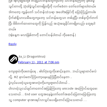
ပြီ။ အဲ့လိုမျိုးတွေ။ တချို့သင်တန်းတွေကျတော့ သင်တန်းကြေးကို နှစ်ခါခွဲ
သွင်းတာတို့ သုံးခါခွဲသွင်းတာမျိုးတို့ကို လက်မခံတာ တော်တော်များပါတယ်။
ဒါကတော့ ကျွန်တော် သင်တန်းသံသရာ အပေါ်အမြင်ကို ပြောကြည့်တာပါ။
ပိုက်ဆံရှိသားသမီးတွေကျတော့ သင်တန်းတွေသာ တစ်ခုပြီး တစ်ခုလိုက်တက်
ပြီး မိမိတက်ထားတာတွေကို ပြန်လည် အသုံးမချနိုင်တာမျိုးလည်း တွေ့ရပါ
တယ်။
(အဲ့နေ့က မလာဖြစ်တာကို တောင်းပန်ပါတယ် ကိုစေတန်.)
Reply
Jia_Li (DragonVirus)
February 11, 2011 at 7:06 pm
ကျေးဇူးပဲကိုစေတန်ရေ .. ဓါတ်ပုံတွေကိုစောင့်နေတာ.. ဘယ်သူများတင်မလဲ
လို့.. MZ မှာလဲမတင်ကြတော့မေ့နေကြပြီထင်နေတာ ..
ပွဲလုပ်ပေးတဲ့သူတွေအားလုံးကိုကျေးဇူးတင်ပါတယ် ..
ပါလာတဲ့သူငယ်ချင်းကတောင်အပြန်ကြတော့ unicode အကြောင်းတွေမေး
သေးတယ်… End user တွေအနေနဲ့တော်တော်အဆင်ပြေတာပြောပြတော့
သူ့ computer မှာအားရင်လာသွင်းပေးဖို့တောင်ပြောသေးတယ် …