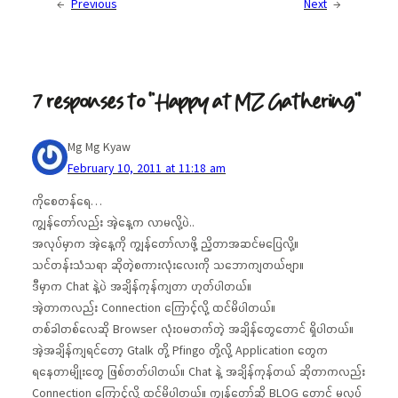
←
Previous
Next
→
7 responses to “Happy at MZ Gathering”
Mg Mg Kyaw
February 10, 2011 at 11:18 am
ကိုစေတန်ရေ…
ကျွန်တော်လည်း အဲ့နေ့က လာမလို့ပဲ..
အလုပ်မှာက အဲ့နေ့ကို ကျွန်တော်လာဖို့ ညှိတာအဆင်မပြေလို့။
သင်တန်းသံသရာ ဆိုတဲ့စကားလုံးလေးကို သဘောကျတယ်ဗျာ။
ဒီမှာက Chat နဲ့ပဲ အချိန်ကုန်ကျတာ ဟုတ်ပါတယ်။
အဲ့တာကလည်း Connection ကြောင့်လို့ ထင်မိပါတယ်။
တစ်ခါတစ်လေဆို Browser လုံးဝမတက်တဲ့ အချိန်တွေတောင် ရှိပါတယ်။
အဲ့အချိန်ကျရင်တော့ Gtalk တို့ Pfingo တို့လို့ Application တွေက
ရနေတာမျိုးတွေ ဖြစ်တတ်ပါတယ်။ Chat နဲ့ အချိန်ကုန်တယ် ဆိုတာကလည်း
Connection ကြောင့်လို့ ထင်မိပါတယ်။ ကျွန်တော်ဆို BLOG တောင် မလုပ်