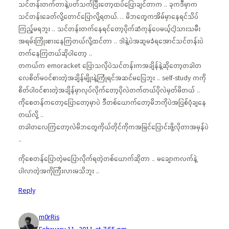
သင်တန်းတက်တာနဲ့ပတ်သက်ပြီးတော့ထပ်ပြောချင်တာက .. ခုကဒီမှာက
သင်တန်းခေတ်လို့တောင်ပြောလို့ရတယ်… မိဘတွေကအိမ်မှာနေရင်သိပ်
ကြည့်မရဘူး .. သင်တန်းတက်နေရင်တော့ပိုက်ဆံကုန်ပေမယ့်ငါ့သားသမီး
အရမ်းကြိုးစားနေကြတယ်လို့ထင်တာ .. ဒါနဲ့ပဲအဆူမခံရအောင်သင်တန်းပဲ
တက်နေကြတယ်ဆိုပါတော့ ..
တကယ်က emoracket ပြောသလိုပဲသင်တန်းကအချိန်နဲ့ဆိုတော့တခါတ
လေစိတ်မဝင်စားတဲ့အချိန်မျိုးနဲ့ကြုံရင်အဆင်မပြေဘူး .. self-study ကကို
စိတ်ပါဝင်စားတဲ့အချိန်မှာလုပ်လိုက်တော့ပိုလဲတက်တယ်ပိုလဲမှတ်မိတယ် ..
ကိုစေတန်ကတော့ပြောတော့မှာပဲ ဒီတစ်ယောက်တော့မိဘကိုပဲအပြစ်ပုံချနေ
တယ်လို့ ..
တခါတလေကြတော့လဲမိဘတွေကိုယ်တိုင်ကိုကအမြင်ပြောင်းဖို့လိုတာအမှန်ပဲ
..
ကိုစေတန်ပြောတဲ့မပြောလိုက်ရတဲ့တစ်ယောက်ဆိုတာ .. မချောကလက်နဲ့
ပါလာတဲ့အကိုကြီးလားမသိဘူး ..
Reply
m0rRis
February 11, 2011 at 7:55 pm