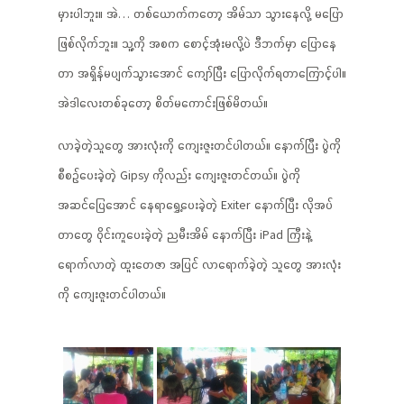
မှားပါဘူး။ အဲ… တစ်ယောက်ကတော့ အိမ်သာ သွားနေလို့ မပြော
ဖြစ်လိုက်ဘူး။ သူ့ကို အစက စောင့်အုံးမလို့ပဲ ဒီဘက်မှာ ပြောနေ
တာ အရှိန်မပျက်သွားအောင် ကျော်ပြီး ပြောလိုက်ရတာကြောင့်ပါ။
အဲဒါလေးတစ်ခုတော့ စိတ်မကောင်းဖြစ်မိတယ်။
လာခဲ့တဲ့သူတွေ အားလုံးကို ကျေးဇူးတင်ပါတယ်။ နောက်ပြီး ပွဲကို
စီစဉ်ပေးခဲ့တဲ့ Gipsy ကိုလည်း ကျေးဇူးတင်တယ်။ ပွဲကို
အဆင်ပြေအောင် နေရာရွှေ့ပေးခဲ့တဲ့ Exiter နောက်ပြီး လိုအပ်
တာတွေ ဝိုင်းကူပေးခဲ့တဲ့ ညမီးအိမ် နောက်ပြီး iPad ကြီးနဲ့
ရောက်လာတဲ့ ထူးတေဇာ အပြင် လာရောက်ခဲ့တဲ့ သူတွေ အားလုံး
ကို ကျေးဇူးတင်ပါတယ်။