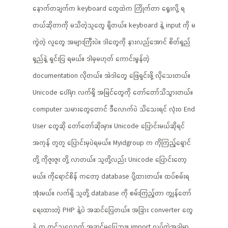
နောက်တချက်က keyboard တွေထဲက ကြိုက်တာ ရွေးလို့ ရ
တယ်ဆိုတာကို မသိတဲ့သူတွေ ရှိတယ်။ keyboard နဲ့ input ကို မ
ကွဲတဲ့ လူတွေ အများကြီးပဲ။ ဒါတွေကို နားလည်အောင် စိတ်ရှည်
ရှည်နဲ့ ရှင်းပြ ရမယ်။ ဒါမှမဟုတ် ကောင်းမွန်တဲ့
documentation လိုတယ်။ အဲဒါတွေ ဖြေရှင်းဖို့ လိုသေးတယ်။
Unicode ပေါ်မှာ လက်ရှိ အမြင်တွေကို တော်တော်သိသွားတယ်။
computer သမားတွေတောင် ဒီလောက်ပဲ သိသေးရင် လုံးဝ End
User တွေဆို တော်တော်ဆိုးမှာ။ Unicode ပြောင်းမယ်ဆိုရင်
အကုန် တူတူ ပြောင်းမှပဲရမယ်။ Myidgroup က ကိုကြည့်ရှောင်
တို့ ကိုဇူးဇူး တို့ လာတယ်။ သူတို့လည်း Unicode ပြောင်းတော့
မယ်။ ကိုရောင်စိန် ကတော့ database ပို့ထားတယ်။ ထပ်စမ်းရ
အုံးမယ်။ လက်ရှိ သူတို့ database ကို စမ်းကြည့်တာ ကျွန်တော်
ရေးထားတဲ့ PHP နဲ့ပဲ အဆင်ပြေတယ်။ အခြား converter တွေ
နဲ့ က ထင်သလောက် အဆင်မပြေဘူး။ import လုပ်တဲ့အခါမှာ