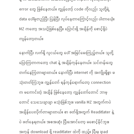
error တွေ ဖြစ်နေတယ်။ ကျွန်တော့် code ကိုလည်း သူတို့ရဲ့
data ပေါ်မူတည်ပြီး ပြန်ပြီး လုပ်နေတာကြောင့်လည်း ပါတာပေါ့။
MZ ကတော့ အသင့်ဖြစ်နေပြီ။ ပြောင်းဖို့ အချိန်ကို စောင့်ဖို့ပဲ
ကျန်တော့တယ်။
နောက်ပြီး လက်ရှိ လူငယ်တွေ ပေါ် အမြင်မေးကြည့်တယ်။ သူတို့
ပြောကြတာကတော့ chat နဲ့ အချိန်ကုန်နေတယ်။ သင်တန်းတွေ
တက်နေကြတာများတယ်။ နောက်ပြီး internet ကို အကျိုးရှိစွာ မ
သုံးတတ်ကြဘူး။ ကျွန်တော် ရန်ကုန်ရောက်တော့ connection
က မကောင်းတဲ့ အချိန် ဖြစ်နေတော့ ကျွန်တော်တောင် ဘာမှ
တောင် သေသေချာချာ မသုံးဖြစ်ဘူး။ vanilla MZ အတွက်ကပဲ
အချိန်ပေးလိုက်တာများတယ်။ စာ ဖတ်ဖို့အတွက် Readitlater နဲ့
ပဲ ဖတ်နေရတယ်။ အစအဆုံး ပြီးအောင်တော့ မစောင့်နိုင်ဘူး။
အကုန် download ဖို့ readitlater ထဲကို ထည့်။ ပြီးမှ ipad