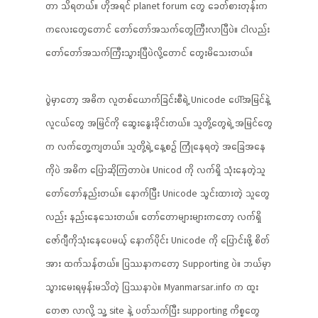
တာ သိရတယ်။ ဟိုအရင် planet forum တွေ ခေတ်စားတုန်းက
ကလေးတွေတောင် တော်တော်အသက်တွေကြီးလာပြီပဲ။ ငါလည်း
တော်တော်အသက်ကြီးသွားပြီပဲလို့တောင် တွေးမိသေးတယ်။
ပွဲမှာတော့ အဓိက လူတစ်ယောက်ခြင်းစီရဲ့ Unicode ပေါ်အမြင်နဲ့
လူငယ်တွေ အမြင်ကို ဆွေးနွေးခိုင်းတယ်။ သူတို့တွေရဲ့ အမြင်တွေ
က လက်တွေ့ကျတယ်။ သူတို့ရဲ့ နေ့စဉ် ကြုံနေရတဲ့ အခြေအနေ
ကိုပဲ အဓိက ပြောဆိုကြတာပဲ။ Unicod ကို လက်ရှိ သုံးနေတဲ့သူ
တော်တော်နည်းတယ်။ နောက်ပြီး Unicode သွင်းထားတဲ့ သူတွေ
လည်း နည်းနေသေးတယ်။ တော်တောများများကတော့ လက်ရှိ
ဇော်ဂျီကိုသုံးနေပေမယ့် နောက်ပိုင်း Unicode ကို ပြောင်းဖို့ စိတ်
အား ထက်သန်တယ်။ ပြဿနာကတော့ Supporting ပဲ။ ဘယ်မှာ
သွားမေးရမှန်းမသိတဲ့ ပြဿနာပဲ။ Myanmarsar.info က ထူး
တေဇာ လာလို့ သူ့ site နဲ့ ပတ်သက်ပြီး supporting ကိစ္စတွေ