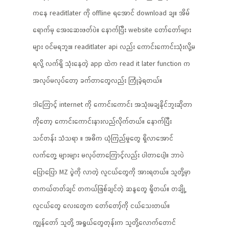
ကနေ readitlater ကို offline ရအောင် download ချ။ အိမ်
ရောက်မှ အေးဆေးဖတ်ပဲ။ နောက်ပြီး website တော်တော်များ
များ ဝင်မရဘူး။ readitlater api လည်း ကောင်းကောင်းသုံးလို့မ
ရလို့ လက်ရှိ သုံးနေတဲ့ app ထဲက read it later function က
အလုပ်မလုပ်တော့ ခက်တာတွေလည်း ကြုံခဲ့ရတယ်။
ဒါကြောင့် internet ကို ကောင်းကောင်း အသုံးမချနိုင်ဘူးဆိုတာ
ကိုတော့ ကောင်းကောင်းနားလည်လိုက်တယ်။ နောက်ပြီး
သင်တန်း သံသရာ ။ အဓိက ယုံကြည်မှုတွေ ရှိလာအောင်
လက်တွေ့ များများ မလုပ်တာကြောင့်လည်း ပါတာပေါ့။ ဘာပဲ
ပြောပြော MZ ပွဲကို လာတဲ့ လူငယ်တွေကို အားရတယ်။ သူတို့မှာ
တကယ်တတ်ချင် တကယ်ဖြစ်ချင်တဲ့ ဆန္ဒတွေ ရှိတယ်။ တချို့
လူငယ်တွေ လေးတွေက တော်တော့်ကို ငယ်သေးတယ်။
ကျွန်တော် သူတို့ အရွယ်တွေတုန်းက သူတို့လောက်တောင်