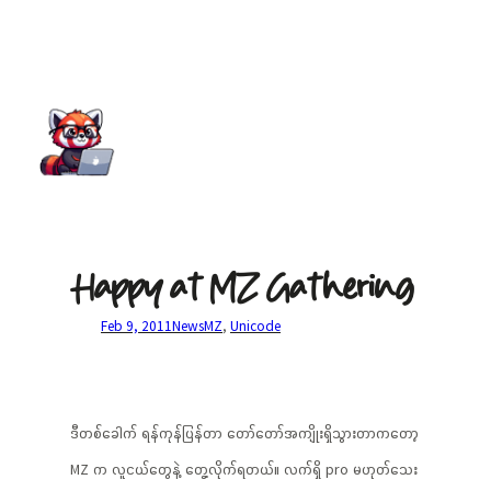
Happy at MZ Gathering
Feb 9, 2011
News
MZ
, 
Unicode
ဒီတစ်ခေါက် ရန်ကုန်ပြန်တာ တော်တော်အကျိုးရှိသွားတာကတော့
MZ က လူငယ်တွေနဲ့ တွေ့လိုက်ရတယ်။ လက်ရှိ pro မဟုတ်သေး