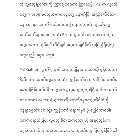
တဲ့ သူတွေရဲ့ စကားကို ကြားချင်နေတာ ကြာလှပြီ။ MZ က လူငယ်
တွေက အခုမှ စလေ့လာကစ လူတွေ နောက်ပြီး အခြား လိုင်းက
နေ computer ကို စိတ်ဝင်စားလို့ ရောက်လာတဲ့ လူငယ်တွေ
တော်တော်များများပါတယ်။ Pro တွေလည်း ပါတယ်။ လာတဲ့သူ
တွေကတော့ လုပ်ချင် ကိုင်ချင် လေ့လာချင်စိတ် အပြည့်ရှိတဲ့သူ
တွေလည်း မမှားပါဘူး။
MZ Gathering ကို ၄ နာရီ လောက်ချိန်းထားပေမယ့် မုန့်ဝယ်တာ
နဲ့ဆိုတော့ နောက်ကျသွားတယ်။ ကျွန်တော်က ၄ နာရီ ခွဲလောက်မှ
ရောက်ဖြစ်တယ်။ မိုးက ရွာတာနဲ့ လူတွေ ကွဲကုန်ပြီ မှတ်တာ တော်
သေးတာက exiter နဲ့ gipsy တို့ ရောက်နေတော့ ဆိုင်ထဲကို
နေရာရွှေ့ထားပေးလို့။ ကျွန်တော် ရောက်မှပဲ ပွဲ စဖြစ်တာပေါ့။
ရောက်ရောက်ခြင်း လူတွေ မိတ်ဆက်တော့ ဟိုးအရင်တုန်းက
ကျွန်တော် သိတဲ့ ကလေးတွေတောင် လူငယ်တွေ ဖြစ်ကုန်ပြီပဲ ဆို