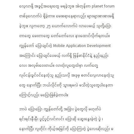
လေ့လာဖို့ အခွင့်အရေးတွေ မရခဲ့ဘူး။ အဲတုန်းက planet forum
တစ်ခုလောက်ပဲ ရှိခဲ့တာ။ မေးစရာနေရာလည်း များများစားစားမရှိ
ခဲ့ဘူး။ လူကတော့ ၂၅ ယောက်လောက်ပဲ လာပေမယ့် သူတို့ပြော
တာတွေ မေးတာတွေ တော်တော်လေး နားထောင်လိုက်ရတယ်။
ကျွန်တော် ပြောချင်တဲ့ Mobile Application Development
အကြောင်း ပြောချင်ပေမယ့် လက်ရှိ မြန်မာနိုင်ငံနဲ့ နည်းနည်း
လေး အလှမ်းဝေးတယ်။ လာတဲ့လူတွေထဲမှာ လက်တွေ့
လုပ်ငန်းခွင်ဝင်နေတဲ့သူ နည်းသလို အခုမှ စတင်လေ့လာနေတဲ့သူ
တွေ နောက်ပြီး ဘယ်လိုင်းကို သွားရမလဲ မသိတဲ့သူတွေပါနေတာ
ကြောင့်လည်း မပြောဖြစ်ခဲ့တာပါ။
ဘာပဲ ပြောပြော ကျွန်တော်တို့ အခြား ပွဲတွေလို မဟုတ်ပဲ
ရင်းရင်းနှီးနှီး ပွင့်ပွင့်လင်းလင်း ပြောဆို ဆွေးနွေးခဲ့တဲ့ ပွဲ ၊
နောက်ပြီး လူတိုင်း ကိုယ့်အမြင်ကို ပြောကြတဲ့ ပွဲလေးဆိုလည်း မ