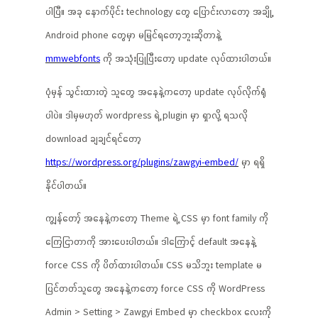
ပါပြီ။ အခု နောက်ပိုင်း technology တွေ ပြောင်းလာတော့ အချို့
Android phone တွေမှာ မမြင်ရတော့ဘူးဆိုတာနဲ့
mmwebfonts
ကို အသုံးပြုပြီးတော့ update လုပ်ထားပါတယ်။
ပုံမှန် သွင်းထားတဲ့ သူတွေ အနေနဲ့ကတော့ update လုပ်လိုက်ရုံ
ပါပဲ။ ဒါမှမဟုတ် wordpress ရဲ့ plugin မှာ ရှာလို့ ရသလို
download ချချင်ရင်တော့
https://wordpress.org/plugins/zawgyi-embed/
မှာ ရရှိ
နိုင်ပါတယ်။
ကျွန်တော့် အနေနဲ့ကတော့ Theme ရဲ့ CSS မှာ font family ကို
ကြေငြာတာကို အားပေးပါတယ်။ ဒါကြောင့် default အနေနဲ့
force CSS ကို ပိတ်ထားပါတယ်။ CSS မသိဘူး template မ
ပြင်တတ်သူတွေ အနေနဲ့ကတော့ force CSS ကို WordPress
Admin > Setting > Zawgyi Embed မှာ checkbox လေးကို