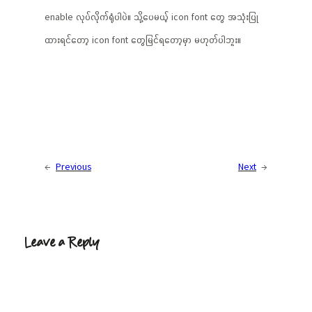
enable လုပ်လိုက်ရုံပါပဲ။ သို့ပေမယ့် icon font တွေ အသုံးပြု
ထားရင်တော့ icon font တွေမြင်ရတော့မှာ မဟုတ်ပါဘူး။
←
Previous
Next
→
Leave a Reply