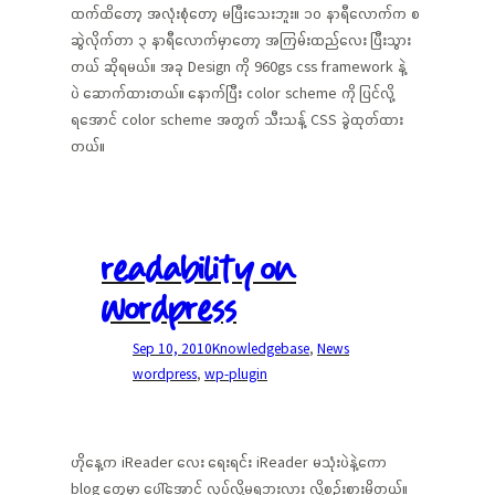
ထက်ထိတော့ အလုံးစုံတော့ မပြီးသေးဘူး။ ၁၀ နာရီလောက်က စ
ဆွဲလိုက်တာ ၃ နာရီလောက်မှာတော့ အကြမ်းထည်လေး ပြီးသွား
တယ် ဆိုရမယ်။ အခု Design ကို 960gs css framework နဲ့
ပဲ ဆောက်ထားတယ်။ နောက်ပြီး color scheme ကို ပြင်လို့
ရအောင် color scheme အတွက် သီးသန့် CSS ခွဲထုတ်ထား
တယ်။
readability on
wordpress
Sep 10, 2010
Knowledgebase
, 
News
wordpress
, 
wp-plugin
ဟိုနေ့က iReader လေး ရေးရင်း iReader မသုံးပဲနဲ့ကော
blog တွေမှာ ပေါ်အောင် လုပ်လို့မရဘူးလား လို့စဉ်းစားမိတယ်။