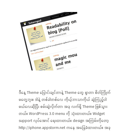
ဒီနေ့ Theme ပြောင်းချင်တာနဲ့ Theme တွေ ရှာတာ စိတ်ကြိုက်
မတွေ့ဘူး။ ဒါနဲ့ တစ်ခါတစ်လေ ကိုယ့်ဘာသာကိုယ် ဆွဲကြည့်ပါ
မယ်လေဆိုပြီး စမ်းဆွဲလိုက်တာ အခု လက်ရှိ Theme ဖြစ်သွား
တယ်။ WordPress 3.0 menu ကို သုံးထားတယ်။ Widget
support လုပ်အောင် ရေးထားတယ်။ design အကြမ်းကိုတော့
http://iphone.appstorm.net ကနေ အခြေခံထားတယ်။ အခု