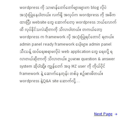
wordpress ကို သာမာန်တော်တော်များများက blog လိုပဲ
အသုံးပြုနေပါတယ်။ လက်ရှိ အလုပ်က wordpress ကို အဓိက
ထားပြီး website တွေ ဆောက်တော့ wordpress ဘယ်လောက်
ထိ လုပ်နိုင်သလဲဆိုတာကို သိလာပါတယ်။ တကယ်တော့
wordpress က framework လို အသုံးပြုရင်တောင် ရတယ်။
admin panel ready framework ပေါ့ဗျာ။ admin panel
သီးသန့် ထပ်ရေးစရာမလိုပဲ web application တွေ ရေးလို့ ရ
လာတယ်ဆိုတာကို သိလာတယ်။ ဥပမာ။။ question & answer
system ဆိုပါဆို့။ ကျွန်တော် အခု MZ user ကို ကိုယ်ပိုင်
framework နဲ့ ဆောက်နေတုန်း တစ်ခု စဉ်းစားမိတယ်။
wordpress နဲ့Q&A site ဆောက်လို့…
Next Page
→