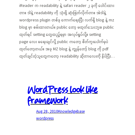
iReader က readability နဲ့ safari reader ၂ ခုကို ပေါင်းထား
တာ။ ဒါနဲ့ readability ကို သုံးဖို့ ဆုံးဖြတ်လိုက်တာ။ အဲဒါနဲ့
wordpress plugin တစ်ခု ကောက်ရေးပြီး လက်ရှိ blog နဲ့ mz
blog မှာ စမ်းထားတယ်။ public တော့ မထုတ်သေးဘူး။ public
ထုတ်ရင် setting တွေထည့်ရမှာ အလုပ်ရှုပ်လို့။ setting
page လေး မရေးချင်လို့ public ကတော့ စိတ်ကူးပေါက်မှပဲ
ထုတ်တော့တယ်။ အခု MZ blog နဲ့ ကျွန်တော့် blog ကို pdf
ထုတ်ချင်တဲ့သူတွေကတော့ readability ဆိုတာလေးကို နှိပ်ပြီး…
WordPress look like
framework
Aug 28, 2010
Knowledgebase
wordpress