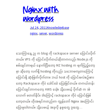
Nginx with
wordpress
Jul 24, 2011
Knowledgebase
nginx
, 
server
, 
wordpress
သောကြာနေ့ ည က blog ကို rackspace server ပြောင်းလိုက်
တယ်။ VPS ကို ပြောင်းလိုက်တယ်ဆိုတာကလည်း Node.js ကို
စမ်းချင်တာရယ် နောက်ပြီးတော့ MZ hosting က ရက်ပြည့်တော့
မှာ ဆိုတော့ လက်ရှိ hosting ကိုလည်း သဘောမကျတာကြောင့်
ပြောင်းဖို့ ဆုံးဖြတ်လိုက်တာ။ ဘယ် host ကို ပြောင်းမလဲစဉ်းစား
တော့ Rackspace ကိုပဲ ခေါင်းထဲ ပြေးမြင်တယ်။ တကယ်တန်း
ပြောင်းချင်တာကတော့ AWS ပေါ့။ သို့ပေမယ့် ပိုက်ဆံ က အဲ
လောက် မတတ်နိုင်။ ဒါကြောင့် rackspace ကိုပဲ ပြောင်းဖြစ်
တော့တယ်။ ဟိုးအရင်ကတည်းက ကျွန်တော် Nginx အကြောင်း
ပြောဖူးပါတယ်။ သို့ပေမယ့် အခုလို နဖူးတွေ့ ဒူးတွေ…