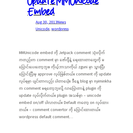
Update MMUnicode
Embed
Aug 30, 2013
News
Unicode
, 
wordpress
MMUnicode embed ကို Jetpack comment သုံးလိုက်
ကတည်းက comment မှာ ဇော်ဂျီနဲ့ ရေးထားတာတွေကို မ
ပြောင်းပေးတော့ဘူး။ ကိုယ့်ဘာသာကိုယ် zguni မှာ သွားပြီး
ပြောင်းပြီးမှ approve လုပ်ဖြစ်တယ်။ comment ကို update
လုပ်ရမှာ ပျင်းတာလည်း ပါတာပေါ့။ ဒီနေ့ blog မှာ nyiminkha
က comment မရတော့ဘူးလို့ လာပြောတာနဲ့ plugin ကို
update လုပ်လိုက်တယ်။ plugin အသစ်မှာ – unicode
embed on/off ပါလာတယ်။ Default ကတော့ on လုပ်ထား
တယ်။ – comment convertor ကို ပြောင်းထားတယ်။
wordpress default comment…