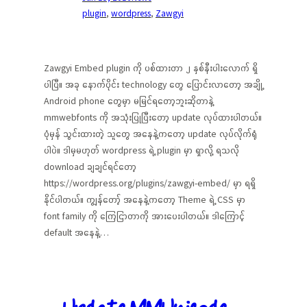
plugin
, 
wordpress
, 
Zawgyi
Zawgyi Embed plugin ကို ပစ်ထားတာ ၂ နှစ်နီးပါးလောက် ရှိ
ပါပြီ။ အခု နောက်ပိုင်း technology တွေ ပြောင်းလာတော့ အချို့
Android phone တွေမှာ မမြင်ရတော့ဘူးဆိုတာနဲ့
mmwebfonts ကို အသုံးပြုပြီးတော့ update လုပ်ထားပါတယ်။
ပုံမှန် သွင်းထားတဲ့ သူတွေ အနေနဲ့ကတော့ update လုပ်လိုက်ရုံ
ပါပဲ။ ဒါမှမဟုတ် wordpress ရဲ့ plugin မှာ ရှာလို့ ရသလို
download ချချင်ရင်တော့
https://wordpress.org/plugins/zawgyi-embed/ မှာ ရရှိ
နိုင်ပါတယ်။ ကျွန်တော့် အနေနဲ့ကတော့ Theme ရဲ့ CSS မှာ
font family ကို ကြေငြာတာကို အားပေးပါတယ်။ ဒါကြောင့်
default အနေနဲ့…