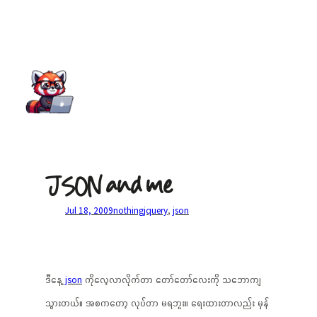
JSON and me
Jul 18, 2009
nothing
jquery
, 
json
ဒီနေ့
json
ကိုလေ့လာလိုက်တာ တော်တော်လေးကို သဘောကျ
သွားတယ်။ အစကတော့ လုပ်တာ မရဘူး။ ရေးထားတာလည်း မှန်