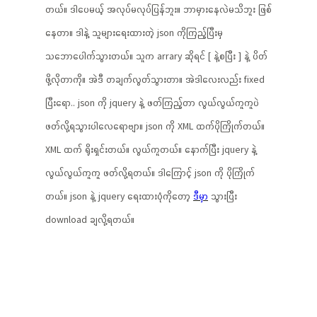
တယ်။ ဒါပေမယ့် အလုပ်မလုပ်ပြန်ဘူး။ ဘာမှားနေလဲမသိဘူး ဖြစ်
နေတာ။ ဒါနဲ့ သူများရေးထားတဲ့ json ကိုကြည့်ပြီးမှ
သဘောပေါက်သွားတယ်။ သူက arrary ဆိုရင် [ နဲ့စပြီး ] နဲ့ ပိတ်
ဖို့လိုတာကို။ အဲဒီ တချက်လွတ်သွားတာ။ အဲဒါလေးလည်း fixed
ပြီးရော.. json ကို jquery နဲ့ ဖတ်ကြည့်တာ လွယ်လွယ်ကူကူပဲ
ဖတ်လို့ရသွားပါလေရောဗျာ။ json ကို XML ထက်ပိုကြိုက်တယ်။
XML ထက် ရိုးရှင်းတယ်။ လွယ်ကူတယ်။ နောက်ပြီး jquery နဲ့
လွယ်လွယ်ကူကူ ဖတ်လို့ရတယ်။ ဒါကြောင့် json ကို ပိုကြိုက်
တယ်။ json နဲ့ jquery ရေးထားပုံကိုတော့
ဒီမှာ
သွားပြီး
download ချလို့ရတယ်။