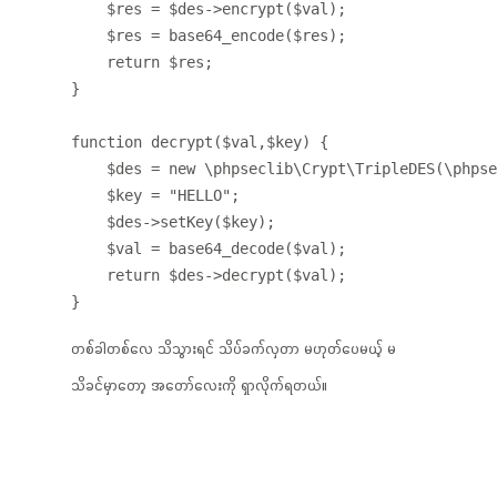
    $res = $des->encrypt($val);

    $res = base64_encode($res);

    return $res;

}

function decrypt($val,$key) {

    $des = new \phpseclib\Crypt\TripleDES(\phpse
    $key = "HELLO";

    $des->setKey($key);

    $val = base64_decode($val);

    return $des->decrypt($val);

တစ်ခါတစ်လေ သိသွားရင် သိပ်ခက်လှတာ မဟုတ်ပေမယ့် မ
သိခင်မှာတော့ အတော်လေးကို ရှာလိုက်ရတယ်။