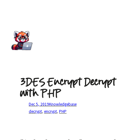
3DES Encrypt Decrypt
with PHP
Dec 5, 2019
Knowledgebase
decrypt
, 
encrypt
, 
PHP