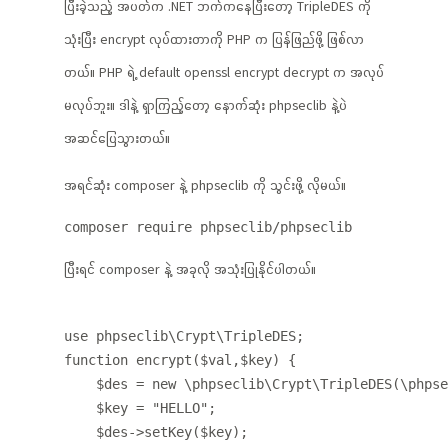
ပြီးခဲ့သည့် အပတ်က .NET ဘက်ကနေပြီးတော့ TripleDES ကို
သုံးပြီး encrypt လုပ်ထားတာကို PHP က ပြန်ဖြည်ဖို့ ဖြစ်လာ
တယ်။ PHP ရဲ့ default openssl encrypt decrypt က အလုပ်
မလုပ်ဘူး။ ဒါနဲ့ ရှာကြည့်တော့ နောက်ဆုံး phpseclib နဲ့ပဲ
အဆင်ပြေသွားတယ်။
အရင်ဆုံး composer နဲ့ phpseclib ကို သွင်းဖို့ လိုမယ်။
ပြီးရင် composer နဲ့ အခုလို အသုံးပြုနိုင်ပါတယ်။
use phpseclib\Crypt\TripleDES;

function encrypt($val,$key) {

    $des = new \phpseclib\Crypt\TripleDES(\phpse
    $key = "HELLO";

    $des->setKey($key);
