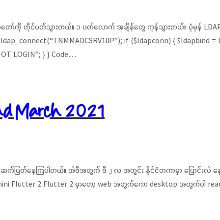
အတော်ကို တိုင်ပတ်သွားတယ်။ ၁ ပတ်လောက် အချိန်တွေ ကုန်သွားတယ်။ ပုံမှန် LD
 ldap_connect(“TNMMADCSRV10P”); if ($ldapconn) { $ldapbind = ld
NNOT LOGIN”; } } Code…
nd March 2021
ဆက်ပြတ်နေကြပါတယ်။ အဲဒီအတွက် ဒီ ၂ လ အတွင်း နိုင်ငံတကာမှာ ပြောင်းလဲ 
lutter 2 Flutter 2 မှာတော့ web အတွက်ကော desktop အတွက်ပါ ready ဖြစ