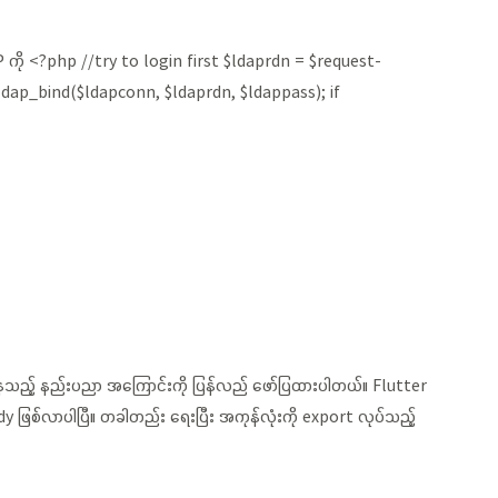
AP ကို <?php //try to login first $ldaprdn = $request-
ap_bind($ldapconn, $ldaprdn, $ldappass); if
နေသည့် နည်းပညာ အကြောင်းကို ပြန်လည် ဖော်ပြထားပါတယ်။ Flutter
်လာပါပြီ။ တခါတည်း ရေးပြီး အကုန်လုံးကို export လုပ်သည့်