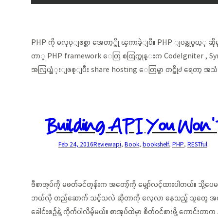
PHP ကို မလုပ္ျဖစ္တာ အေတာ့္ကို ၾကာခဲ့ျပီ။ PHP ျပန္လုပ္မ
တာ္ PHP framework ေတြ စထြက္တုန္းက CodeIgniter , Symf
အလြယ္ဆံုးျဖစ္ျပီး share hosting ေတြမွာ တင္လို႕ ရေတာ့ အသ
Building API You Won’
Feb 24, 2016
Review
api
, 
Book
, 
bookshelf
, 
PHP
, 
RESTful
ဒီစာအုပ်ကို မဖတ်ခင်တုန်းက အတော့်ကို မျှော်လင့်ထားပါတယ်။ သို့
ဘယ်လို တည်ဆောက် သင့်သလဲ ဆိုတာကို လေ့လာ နေသည့် သူတွေ အတွက
ခေါင်းစဉ်နဲ့ ကိုက်ပါလိမ့်မယ်။ စာအုပ်ထဲမှာ စိတ်ဝင်စားဖို့ ကောင