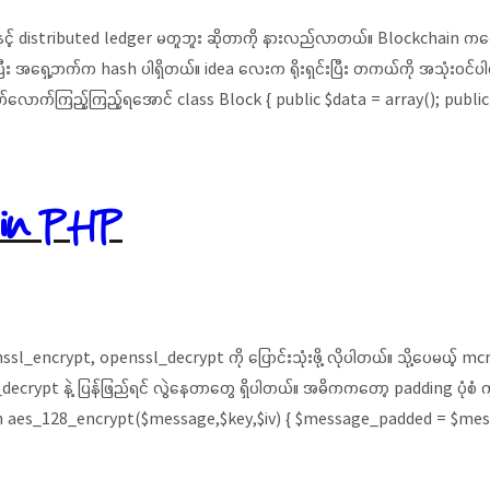
့် distributed ledger မတူဘူး ဆိုတာကို နားလည်လာတယ်။ Blockchain ကတော့ ရို
ီး အရှေ့ဘက်က hash ပါရှိတယ်။ idea လေးက ရိုးရှင်းပြီး တကယ်ကို အသုံးဝင
ျက်လောက်ကြည့်ကြည့်ရအောင် class Block { public $data = array(); publ
 in PHP
sl_encrypt, openssl_decrypt ကို ပြောင်းသုံးဖို့ လိုပါတယ်။ သို့ပေမယ့် mc
crypt နဲ့ ပြန်ဖြည်ရင် လွဲနေတာတွေ ရှိပါတယ်။ အဓိကကတော့ padding ပုံစံ က
nction aes_128_encrypt($message,$key,$iv) { $message_padded = $me