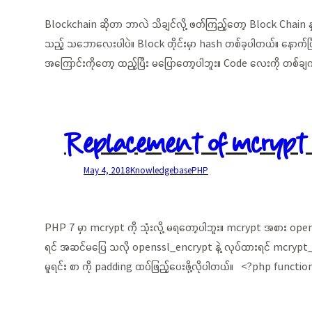
Blockchain ဆိုတာ ဘာလဲ သိချင်လို့ ဖတ်ကြည့်တော့ Block Chain နှင
သည့် သဘောလေးပါပဲ။ Block တိုင်းမှာ hash တစ်ခုပါတယ်။ နောက်ပြ
အကြောင်းကိုတော့ ထည့်ပြီး မပြောတော့ပါဘူး။ Code လေးကို တစ်ခ
Replacement of mcrypt
May 4, 2018
Knowledgebase
PHP
PHP 7 မှာ mcrypt ကို သုံးလို့ မရတော့ပါဘူး။ mcrypt အစား opens
ရင် အဆင်မပြေ သလို openssl_encrypt နဲ့ လုပ်ထားရင် mcrypt_de
မူရင်း စာ ကို padding ထပ်ဖြည့်ပေးဖို့လိုပါတယ်။ <?php fu