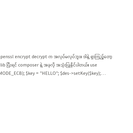
openssl encrypt decrypt က အလုပ်မလုပ်ဘူး။ ဒါနဲ့ ရှာကြည့်တော့
 ပြီးရင် composer နဲ့ အခုလို အသုံးပြုနိုင်ပါတယ်။ use
e::MODE_ECB); $key = "HELLO"; $des->setKey($key);…