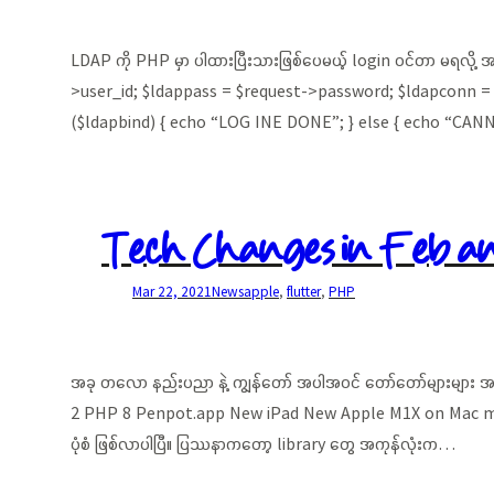
LDAP ကို PHP မှာ ပါထားပြီးသားဖြစ်ပေမယ့် login ဝင်တာ မရလို့ 
>user_id; $ldappass = $request->password; $ldapconn =
($ldapbind) { echo “LOG INE DONE”; } else { echo “CA
Tech Changes in Feb a
Mar 22, 2021
News
apple
, 
flutter
, 
PHP
အခု တလော နည်းပညာ နဲ့ ကျွန်တော် အပါအဝင် တော်တော်များများ အ
2 PHP 8 Penpot.app New iPad New Apple M1X on Mac mini F
ပုံစံ ဖြစ်လာပါပြီ။​ ပြဿနာကတော့ library တွေ အကုန်လုံးက…