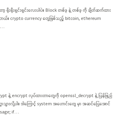
းရိုးရှင်းရှင်းလေးပါပဲ။ Block တစ်ခု နဲ့ တစ်ခု ကို ချိတ်ဆက်ထား
်ပါတယ်။ crypto currency တွေဖြစ်သည့် bitcoin, ethereum
ic…
rypt နဲ့ encrypt လုပ်ထားတာတွေကို openssl_decrypt နဲ့ ပြန်ဖြည်
ွာသွားလို့ပါ။ ဒါကြောင့် system အဟောင်းတွေ မှာ အဆင်ပြေအောင်
ssage; if…