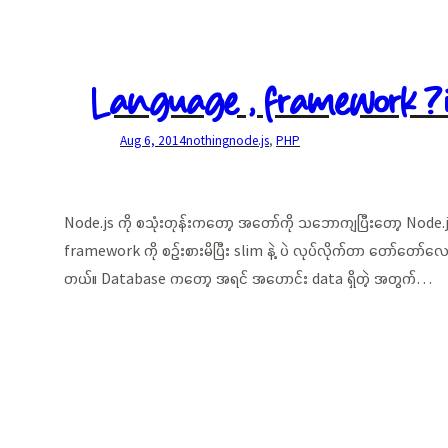
Language , framework ? 
Aug 6, 2014
nothing
node.js
, 
PHP
Node.js ကို စသုံးတုန်းကတော့ အတော်ကို သဘောကျပြီးတော့ Node.js န
framework ကို စဉ်းစားမိပြီး slim နဲ့ ပဲ လုပ်လိုက်တာ တော်တော်လေ
တယ်။ Database ကတော့ အရင် အဟောင်း data ရှိတဲ့ အတွက်…