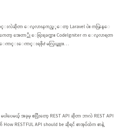
k အားေကာင္းလဲဆိုတာ ေလ့လာၾကည့္ေတာ့ Laravel ပဲ။ ကၽြန္ေ
္းကေတာ့ အေတာ္ကို ေရြးရခက္တာ။ CodeIgniter က ေလ့လာရတာ
 VPS ေကာင္းေကာင္းရဖို႕ မလြယ္ဘူး။…
 တွေ မပါပေမယ့် အခုမှ စပြီးတော့ REST API ဆိုတာ ဘာလဲ REST API
က် How RESTFUL API should be ဆိုရင် စာအုပ်ထဲက စာနဲ့