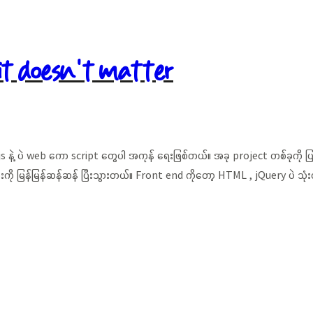
it doesn’t matter
ဲ့ ပဲ web ကော script တွေပါ အကုန် ရေးဖြစ်တယ်။ အခု project တစ်ခုကို ပြန်လု
းကို မြန်မြန်ဆန်ဆန် ပြီးသွားတယ်။ Front end ကိုတော့ HTML , jQuery ပဲ သုံးထာ