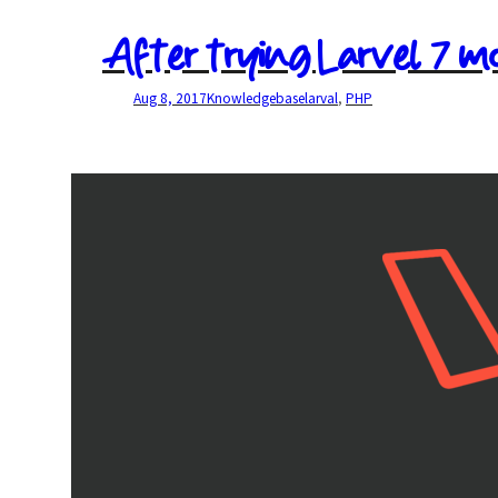
After trying Larvel 7 
Aug 8, 2017
Knowledgebase
larval
, 
PHP