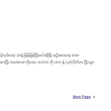
ပ်တော့ ဘာနဲ့ မြန်မြန်ပြီးမလဲဆိုပြီး စဉ်းစားတော့ slim
းပြီး backend ကိုတော့ restful ကို slim နဲ့ လုပ်လိုက်တာ ပြီးသွား
Next Page
→