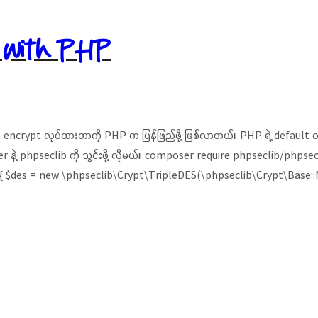
 with PHP
း encrypt လုပ်ထားတာကို PHP က ပြန်ဖြည်ဖို့ ဖြစ်လာတယ်။ PHP ရဲ့ default 
နဲ့ phpseclib ကို သွင်းဖို့ လိုမယ်။ composer require phpseclib/phpseclib
) { $des = new \phpseclib\Crypt\TripleDES(\phpseclib\Crypt\Bas