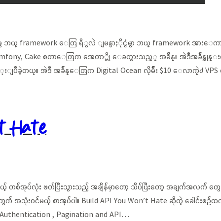
ယ့္ ဆိုမွ ဘယ္ framework ေတြ ရိွလဲ ျမန္မာႏိုင္ငံမွာ ဘယ္ framewor
ony, Cake စတာေတြက အေတာ္ကို ေခတ္စားသည့္ အခ်ိန္။ အဲဒီအခ်ိန္တုန
ံုးျပဳခဲ့တယ္။ အဲဒီ အခ်ိန္ေတြက Digital Ocean လိုမ်ဳိး $10 ေလာက္နဲ႕
t Hate
ပေမယ့် တစ်အုပ်လုံး ဖတ်ပြီးသွားသည့် အချိန်မှာတော့ သိပ်ပြီးတော့ အချက်အလက်
် အသုံးဝင်မယ့် စာအုပ်ပါ။ Build API You Won’t Hate ဆိုတဲ့ ခေါင်းစဉ်ထ
်းတာက Authentication , Pagination and API…