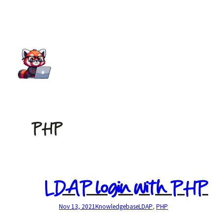
Skip
to
content
PHP
LDAP login with PHP
Nov 13, 2021
Knowledgebase
LDAP
, 
PHP