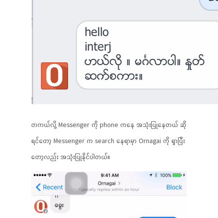
တကယ်လို့ Messenger ကို phone ကနေ အသုံးပြုနေတယ် ဆို
ရင်တော့ Messenger က search နေရာမှာ Ornagai ကို ရှာပြီး
တော့လည်း အသုံးပြုနိုင်ပါတယ်။