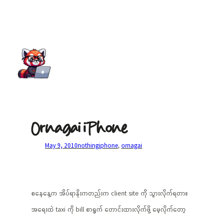
Ornagai iPhone
May 9, 2010
nothing
iphone
, 
ornagai
စနေနေ့က အိပ်ရာနိုးကတည်းက client site ကို သွားလိုက်ရတာ။
အရေးထဲ taxi ကို bill စာရွက် တောင်းထားလိုက်ဖို့ မေ့လိုက်တော့