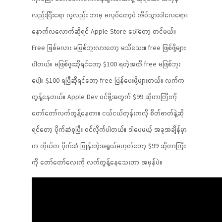
လည်းပြီးရော လူလည်း ဘာမှ မလုပ်တော့ပဲ အိပ်သွားပါလေရော။
နောက်လလောက်ဆိုရင် Apple Store ပေါ်တော့ တင်မယ်။
Free ဖြစ်မလား မဖြစ်ဘူးလားတော့ မသိသေး။ free ဖြစ်ဖို့များ
ပါတယ်။ မဖြစ်ဖူးဆိုရင်တော့ $100 ရတဲ့အထိ free မဖြစ်ဘူး
ပေါ့။ $100 ရပြီဆိုရင်တော့ free ပြန်ပေးဖို့များတယ်။ လက်က
တွန့်နေတယ်။ Apple Dev ဝင်ဖို့အတွက် $99 ဆိုတာကြီးကို
တော်တော်လက်တွန့်နေတာ။ ငယ်ငယ်တုန်းကလို စိတ်ဓာတ်နဲ့ဆို
ရင်တော့ ပိုက်ဆံစုပြီး ဝင်လိုက်ပါတယ်။ ဒါပေမယ့် အခုအချိန်မှာ
က ကိုယ်က ပိုက်ဆံ ဖြုန်းတဲ့အရွယ်မဟုတ်တော့ $99 ဆိုတာကြီး
ကို တော်တော်လေးကို လက်တွန့်နေသေးတာ အမှန်ပဲ။