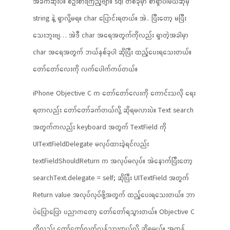
အခက်ဆုံးပဲ။ စဉ်းစားကြည့်ဗျာ။ sql တစ်ခုမှာ စာရှာပါမယ်ဆိုမှ
string နဲ့ ရှာလို့မရ။ char ပြောင်းရတယ်။ အဲ.. ပြီးတော့ မပြီး
သေးဘူးဗျ… အဲဒီ char အရေအတွက်ကိုလည်း ရှာတဲ့အခါမှာ
char အရေအတွက် ဘယ်နှစ်ခုပါ ဆိုပြီး ထည့်ပေးရသေးတယ်။
တော်တော်လေးကို လက်ပေါက်ကပ်တယ်။
iPhone Objective C က တော်တော်လေးကို ကောင်းသလို ရေး
ရတာလည်း တော်တော်ခက်တယ်လို့ ဆိုရမလားပဲ။ Text search
အတွက်ကလည်း keyboard အတွက် TextField ကို
UITextFieldDelegate မလုပ်ထားခဲ့ရင်လည်း
textFieldShouldReturn က အလုပ်မလုပ်။ အဲနောက်ပြီးတော့
searchText.delegate = self; ဆိုပြီး UITextField အတွက်
Return value အလုပ်လုပ်ဖို့အတွက် ထည့်ပေးရသေးတယ်။ ဘာ
ပဲပြောပြော ပညာကတော့ တော်တော်ရသွားတယ်။ Objective C
ကိုလည်း တော်တော်လက်လန်သွားတယ်လို့ ဆိုရမယ်။ အကုန်