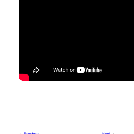
←
Previous
Next
→