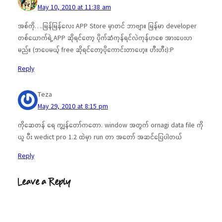
May 10, 2010 at 11:38 am
အစ်ကို….မြန်မြန်လေး APP Store မှာတင် ဘာဗျာ။ မြန်မာ developer
တစ်ယောက်ရဲ့ APP ဆိုရင်တော့ ပိုက်ဆံကုန်ရင်လဲကုန်ပာစေ အားပေးပာ
မည်။ (ဒာပေမယ့် free ဆိုရင်တော့ပိုကောင်းတာပော့။ ဟီးဟီး):P
Reply
Teza
May 29, 2010 at 8:15 pm
ကိုဆေတန် ရေ ကျွန်တော်ကတော. window အတွက် ornagi data file ကို
ယူ ပီး wedict pro 1.2 ထဲမှာ run တာ အတော် အဆင်ပြေပါတယ်
Reply
Leave a Reply