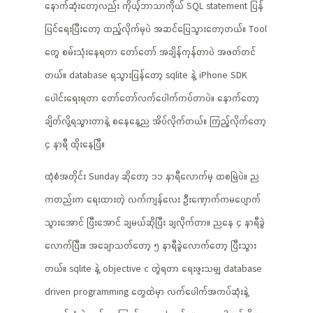
နောက်ဆုံးတော့လည်း ကိုယ့်ဘာသာကိုယ် SQL statement ပြန်
ပြင်ရေးပြီးတော့ ထည့်လိုက်မှပဲ အဆင်ပြေသွားတော့တယ်။ Tool
တွေ စမ်းသုံးနေရတာ တော်တော် အချိန်ကုန်တာပဲ အဖတ်တင်
တယ်။ database ရသွားပြန်တော့ sqlite နဲ့ iPhone SDK
ပေါင်းရေးရတာ တော်တော်လက်ပေါက်ကပ်တာပဲ။ နောက်တော့
ချိတ်လို့ရသွားတာနဲ့ စနေနေ့ည အိပ်လိုက်တယ်။ ကြည့်လိုက်တော့
၄ နာရီ ထိုးနေပြီ။
ထုံစံအတိုင်း Sunday ဆိုတော့ ၁၁ နာရီလောက်မှ ထစမြဲပဲ။ ည
ကတည်းက ရေးထားတဲ့ လက်ကျန်လေး ဦးဏှောက်ကမပျောက်
သွားအောင် ပြီးအောင် ချမယ်ဆိုပြီး ချလိုက်တာ။ ညနေ ၄ နာရီခွဲ
လောက်ပြီး။ အချောသတ်တော့ ၅ နာရီခွဲလောက်တော့ ပြီးသွား
တယ်။ sqlite နဲ့ objective c တွဲရတာ ရေးဖူးသမျှ database
driven programming တွေထဲမှာ လက်ပေါက်အကပ်ဆုံးနဲ့