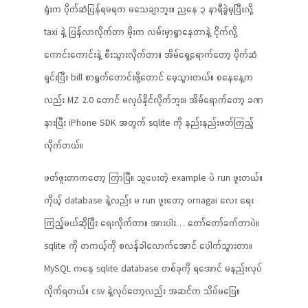
ရုံးက ပိုက်ဆံပြန်ရမရက မသေချာဘူး။ ညနေ ၃ နာရီခွဲမှပြီးလို့
taxi နဲ့ ပြန်လာလိုက်တာ မိုးက လမ်းမှာရွာနေတာနဲ့ ငိုက်လို့
ကောင်းကောင်းနဲ့ စီးသွားလိုက်တာ။ အိမ်ရှေ့ရောက်တော့ ပိုက်ဆံ
ရှင်းပြီး bill စာရွက်တောင်းဖို့တောင် မေ့သွားတယ်။ စနေနေ့က
လည်း MZ 2.0 တောင် မလုပ်နိုင်လိုက်ဘူး။ အိမ်ရောက်တော့ ခဏ
နားပြီး iPhone SDK အတွက် sqlite ကို နည်းနည်းဖတ်ကြည့်
လိုက်တယ်။
ဖတ်ဖူးတာကတော့ ကြာပြီ။ သူပေးတဲ့ example ပဲ run ဖူးတယ်။
ကိုယ့် database နဲ့လည်း မ run ဖူးတော့ ornagai လေး ရေး
ကြည့်မယ်ဆိုပြီး ရေးလိုက်တာ။ အားပါး… တော်တော်ခက်တာပဲ။
sqlite ကို တကယ့်ကို စလန်ခါလောက်အောင် ပေါက်သွားတာ။
MySQL ကနေ sqlite database တစ်ခုကို ရအောင် မနည်းလုပ်
လိုက်ရတယ်။ csv နဲ့လုပ်တော့လည်း အဆင်က သိပ်မပြေ။