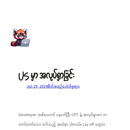
US မှာ အလုပ်ရှာခြင်း
Jun 29, 2024
စိတ်အချဉ်ပေါက်မှုများ
Developer တစ်ယောက် နောက်ပြီး CPT နဲ့ အလုပ်ရှာတာ က
တော်တော်လေး ခက်သည့် အထဲမှာ ပါတယ်။ Lay off တွေက