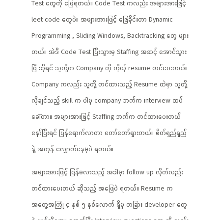
Test တွေကို ဖြေရတယ်။ Code Test ကလည်း အများအားဖြင့်
leet code တွေပဲ။ အများအားဖြင့် ဖြေခိုင်းတာ Dynamic
Programming , Sliding Windows, Backtracking တွေ များ
တယ်။ အဲဒီ Code Test ပြီးသွားမှ Staffing အဆင့် အောင်သွား
ပြီ ဆိုရင် သူတို့က Company ကို ကိုယ့် resume တင်ပေးတယ်။
Company ကလည်း သူတို့ တင်ထားသည့် Resume ထဲမှာ သူတို့
လိုချင်သည့် skill က ပါမှ company ဘက်က interview ထပ်
ခေါ်တာ။ အများအားဖြင့် Staffing ဘက်က တင်ထားပေးတယ်
နော်ပြီးရင် ပြန်ရောက်လာတာ တော်တော်ရှားတယ်။ စိတ်ရှည်ရှည်
နဲ့ အကုန် လျှောက်နေမှပဲ ရတယ်။
အများအားဖြင့် ပြန်မလာသည့် အခါမှာ follow up လိုက်လည်း
တင်ထားပေးတယ် ဆိုသည့် အဖြေပဲ ရတယ်။ Resume က
အတွေ့အကြုံ ၄ နှစ် ၅ နှစ်လောက် ရှိမှ တခြား developer တွေ