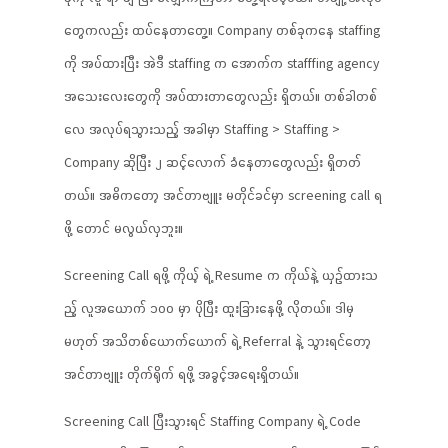
တွေကလည်း ထပ်နေတာတွေ့။ Company တစ်ခုကနေ staffing
ကို အပ်ထားပြီး အဲဒီ staffing က အောက်က stafffing agency
အသေးလေးတွေကို အပ်ထားတာတွေလည်း ရှိတယ်။ တစ်ခါတစ်
လေ အလုပ်ရသွားသည့် အခါမှာ Staffing > Staffing >
Company ဆိုပြီး ၂ ဆင့်လောက် ခံနေတာတွေလည်း ရှိတတ်
တယ်။ အဓိကတော့ အင်တာဗျူး မတိုင်ခင်မှာ screening call ရ
ဖို့ တောင် မလွယ်လှဘူး။
Screening Call ရဖို့ ကိုယ့် ရဲ့ Resume က ကိုယ်နဲ့ ယှဥ်ထားသ
ည့် လူအယောက် ၁၀၀ မှာ ပိုပြီး ထူးခြားနေဖို့ လိုတယ်။ ဒါမှ
မဟုတ် အသိတစ်ယောက်ယောက် ရဲ့ Referral နဲ့ သွားရင်တော့
အင်တာဗျူး တိုက်ရိုက် ရဖို့ အခွင့်အရေးရှိတယ်။
Screening Call ပြီးသွားရင် Staffing Company ရဲ့ Code