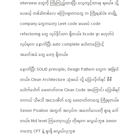
interview တွေကို ကြိုကြည့်ထားပြီး လေ့ကျင့်ထားမှ ရမယ်။ သို့
ပေမယ့် တစ်ခါတစ်လေ မကြားဖူးတာတွေ က ကြုံရဆဲပဲ။ တချို့
company တွေကတော့ Leet code မမေးပဲ code
refactoring တွေ လုပ်ခိုင်းတာ ရှိတယ်။ Xcode မှာ မဟုတ်ပဲ
လုပ်ရတာ နောက်ပြီး auto complete မပါတာကြောင့်
အခက်အခဲ တွေ တော့ ရှိတယ်။
နောက်ပြီး SOLID principle, Design Pattern တွေက အမြဲပါ
တယ်။ Clean Architecture သုံးမယ် လို့ ပြောလိုက်ရင် စီစီ
ပေါက်ပေါက် မေးတတ်တာ။ Clean Code အကြောင်း ပြောမိရင်
တကယ် သိမသိ အသေးစိတ် တွေ မေးတတ်တာတွေ ကြုံရတယ်။
Senior Position အတွက် အလုပ်က အတော်လေးကို ရှာရ ခက်
တယ်။ Mid level ကြတော့လည်း တိုးရတာ မလွယ်ဘူး။ Junior
ကတော့ CPT နဲ့ ရှာဖို့ မလွယ်လှဘူး။