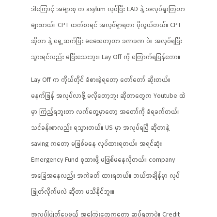
ဒါကြောင့် အများစု က asylum လုပ်ပြီး EAD နဲ့ အလုပ်ရှာကြတာ
များတယ်။ CPT ထက်စာရင် အလုပ်ရှာရတာ ပိုလွယ်တယ်။ CPT
ဆိုတာ နဲ့ ရှေ့ ဆက်ပြီး မမေးတော့တာ ခဏခဏ ပဲ။ အလုပ်ရပြီး
သွားရင်လည်း မပြီးသေးဘူး။ Lay Off ကို ကြောက်ရပြန်ကော။
Lay Off က ကိုယ်တိုင် ခံစားခဲ့ရတော့ တော်တော် ဆိုးတယ်။
မနက်ဖြန် အလုပ်လာဖို့ မလိုတော့ဘူး ဆိုတာတွေက Youtube ထဲ
မှာ ကြည့်ရဘူးတာ လက်တွေ့မှာတော့ အတော်ကို ခံရခက်တယ်။
သင်ခန်းစာလည်း ရသွားတယ်။ US မှာ အလုပ်ရပြီ ဆိုတာနဲ့
saving ကတော့ မဖြစ်မနေ လုပ်ထားရတယ်။ အရင်ဆုံး
Emergency Fund စုထားဖို့ မဖြစ်မနေလိုတယ်။ company
အခြေအနေလည်း အကဲခတ် ထားရတယ်။ ဘယ်အချိန်မှာ လုပ်
ဖြုတ်လိုက်မလဲ ဆိုတာ မသိနိုင်ဘူး။
အလုပ်ပြုတ်ပေမယ့် အကြွေးတွေကတော့ ဆပ်ရတာပဲ။ Credit