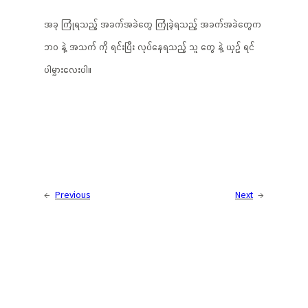
အခု ကြုံရသည့် အခက်အခဲတွေ ကြုံခဲ့ရသည့် အခက်အခဲတွေက
ဘဝ နဲ့ အသက် ကို ရင်းပြီး လုပ်နေရသည့် သူ တွေ နဲ့ ယှဥ် ရင်
ပါမွှားလေးပါ။
←
Previous
Next
→