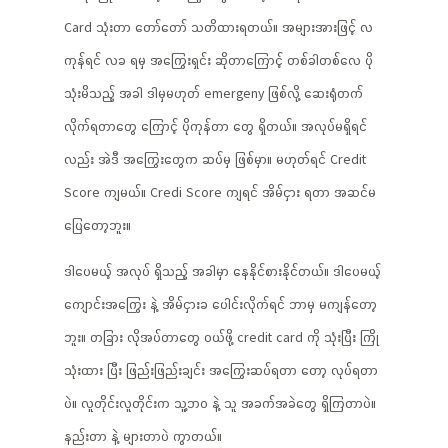
Card သုံးတာ တော်တော် သတိထားရတယ်။ အများအားဖြင့် လ
ကုန်ရင် လခ ရမှ အကြွေးရှင်း ဆိုတာကြောင့် တစ်ခါတစ်လေ ပို
သုံးမိသည့် အခါ ဒါမှမဟုတ် emergeny ဖြစ်လို့ ဆေးရုံတက်
လိုက်ရတာတွေ ကြောင့် ပိုကုန်တာ တွေ ရှိတယ်။ အလုပ်မရှိရင်
လည်း အဲဒီ အကြွေးတွေက ဆပ်မှ ဖြစ်မှာ။ မဟုတ်ရင် Credit
Score ကျမယ်။ Credi Score ကျရင် အိမ်ငှား ရတာ အဆင်မ
ပြေတော့ဘူး။
ဒါပေမယ့် အလုပ် ရှိသည့် အခါမှာ နေနိုင်စားနိုင်တယ်။ ဒါပေမယ့်
ကျောင်းအကြွေး နဲ့ အိမ်ငှားခ ပေါင်းလိုက်ရင် ဘာမှ မကျန်တော့
ဘူး။ တခြား လိုအပ်တာတွေ ဝယ်ဖို့ credit card ကို သုံးပြီး ကြို
သုံးထား ပြီး ဖြည်းဖြည်းချင်း အကြွေးဆပ်ရတာ တော့ လုပ်ရတာ
ပဲ။ လူတိုင်းလူတိုင်းက သူ့ဘဝ နဲ့ သူ အခက်အခဲတွေ ရှိကြတာပဲ။
နည်းတာ နဲ့ များတာပဲ ကွာတယ်။