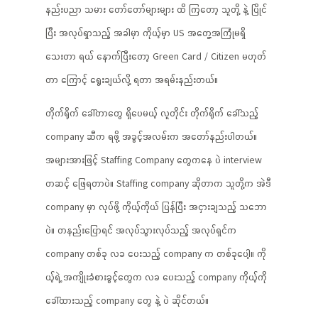
နည်းပညာ သမား တော်တော်များများ ထိ ကြတော့ သူတို့ နဲ့ ပြိုင်
ပြီး အလုပ်ရှာသည့် အခါမှာ ကိုယ့်မှာ US အတွေ့အကြုံမရှိ
သေးတာ ရယ် နောက်ပြီးတော့ Green Card / Citizen မဟုတ်
တာ ကြောင့် ရွေးချယ်လို့ ရတာ အရမ်းနည်းတယ်။
တိုက်ရိုက် ခေါ်တာတွေ ရှိပေမယ့် လူတိုင်း တိုက်ရိုက် ခေါ်သည့်
company ဆီက ရဖို့ အခွင့်အလမ်းက အတော်နည်းပါတယ်။
အများအားဖြင့် Staffing Company တွေကနေ ပဲ interview
တဆင့် ဖြေရတာပဲ။ Staffing company ဆိုတာက သူတို့က အဲဒီ
company မှာ လုပ်ဖို့ ကိုယ့်ကိုယ် ပြန်ပြီး အငှားချသည့် သဘော
ပဲ။ တနည်းပြောရင် အလုပ်သွားလုပ်သည့် အလုပ်ရှင်က
company တစ်ခု လခ ပေးသည့် company က တစ်ခုပေါ့။ ကို
ယ့်ရဲ့ အကျိုးခံစားခွင့်တွေက လခ ပေးသည့် company ကိုယ့်ကို
ခေါ်ထားသည့် company တွေ နဲ့ ပဲ ဆိုင်တယ်။