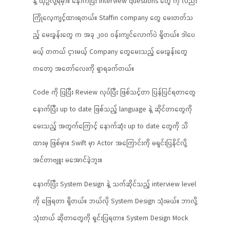
နဲ့ ယှဥ်လို့ရမှာ။ နောက်ပြီး interview questions တွေ ကို လည်း
ကြိုလေ့ကျင့်ထားရတယ်။ Staffin company တွေ မေးတတ်သ
ည့် မေးခွန်းတွေ က အခု ၂၀၀ ဝန်းကျင်လောက်ပဲ ရှိတယ်။ ဒါပေ
မယ့် တကယ် ငှားမယ့် Company တွေမေးသည့် မေးခွန်းတွေ
ကတော့ အတော်လေးကို ရှာရခက်တယ်။
Code ကို ပြပြီး Review လုပ်ပြီး ဖြစ်သင့်တာ ပြန်ပြင်ရတာတွေ
နောက်ပြီး up to date ဖြစ်သည့် language နဲ့ ဆိုင်တာတွေကို
မေးသည့် အတွက်ကြောင့် နောက်ဆုံး up to date တွေကို သိ
ထားမှ ဖြစ်မှာ။ Swift မှာ Actor အကြောင်းကို မရှင်းပြနိုင်လို့
အင်တာဗျူး မအောင်ခဲ့ဘူး။
နောက်ပြီး System Design နဲ့ သက်ဆိုင်သည့် interview level
ကို ဖြေရတာ ရှိတယ်။ ဘယ်လို System Design သုံးမယ်။ ဘာလို့
သုံးတယ် ဆိုတာတွေကို ရှင်းပြရတာ။ System Design Mock