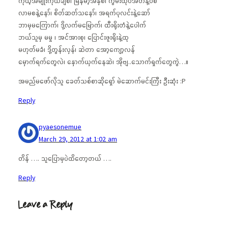
ကိုယ့်အမျိုးကိုယ်ချစ်၊ မြန်မာ့အနှစ်၊ ကွမ်းထုပ်အိတ်နဲ့ပစ်
လာမစနဲ့နော်၊ စိတ်ဆတ်သနော်၊ အရက်ပုလင်းနဲ့ဆော်
ဘာမှမကြောက်၊ ဒို့လက်မမြောက်၊ ထီးရိုးတံနဲ့ပေါက်
ဘယ်သူမှ မမှု ၊ အင်အားစု၊ ပြောင်းဖူးရိုးနဲ့ထု
မဟုတ်မခံ၊ ဒို့တွန်းလှန်၊ ဆဲတာ အော့ကျော့လန်
မှောက်ရက်တွေလဲ၊ နှောက်ယှက်နေဆဲ၊ အိုဗျ..သောက်ရှက်တွေကွဲ…။
အမည်မဖော်လိုသူ ခေတ်သစ်စာဆိုရှော် မဲဆောက်မင်းကြီး ဦးဆုံး :P
Reply
pyaesonemue
March 29, 2012 at 1:02 am
တိန် …. သူပြောမှပဲထိတော့တယ် ….
Reply
Leave a Reply