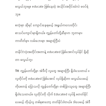
မလွယ်ဘူးဗျ။ educate ဖြစ်နေတဲ့ အသိုင်းအဝိုင်းထဲလဲ မဝင်ရဲ
ဘူး။
စလုံးမှာ ဆိုရင် ကျောင်းနေရမယ့် အရွယ်ကလေးတိုင်း
စာသင်ကျောင်းမှာရှိတယ်။ ကျွန်တော်တို့ဆီမှာက ဘူတာမှာ၊
ကားဂိတ်မှာ၊ လမ်းဘေးမှာ အများကြီးပဲ
တနိုင်ငံလုံးအတိုင်းအတာနဲ့ educated ဖြစ်အောင်လုပ်နိုင် ဖို့ဆို
တာ မလွယ်ဘူး
TH
: ကျွန်တော်တို့မှာ အဲဒီလို လူတွေ အများကြီး ရှိပါသေးတယ် ။
လူတိုင်းကို educated ဖြစ်အောင် လုပ်ဖို့ဆိုတာ မလွယ်ပေမယ့်
ကိုစေတန် ပြောသလို ကျွန်တော်တို့မှာ တစ်ခြားသူတွေ အများကြီး
ရှိပါသေးတယ်။ လူတိုင်းကို လိုက် Educated လုပ်ဖို့ မတတ်နိုင်
ပေမယ့် ကိုယ့်လူ တစ်စုစာတော့ တတ်နိုင်ပါတယ်။ ဒါပေမယ့် အဲဒီ