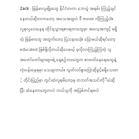
Zack
: မြန်မာလူမျိုးတွေ နိုင်ငံတကာ ဘောပွဲ အရမ်း ကြည့်ချင်
နေတယ်ဆိုတာကတော့ အသေအချာပဲ ဒီ movie ကိုကြည့်ပါ။
လူစုလူဝေးနေရ ထိုင်ရသွားရစားရတာတွေမှာ အလေ့အကျင့် မရှိ
တဲ့ မြန်မာတွေ အတွက်တော့ ပြသနာပေါ့။ ပြောမယ်ဆိုရင်တော့
educated ဖြစ်ဖို့လိုတယ်ဆိုပေမယ့် ခုလိုလာကြည့်ကြတဲ့ သူ
အတော်တော်များများရဲ့ နေ့စဉ်ဘဝတွေက စားဝတ်နေရေးတွေနဲ့
လုံးပန်းနေရမှာ သေချာတယ်။ လွတ်လပ်စွာပြောဆိုခွင့်မရှိသေးတ
ဲ့ တိုင်းပြည်မှာ ကွင်းထဲလူစုမိတော့မှ တဘက်အသင်းကို -ီးပဲဆို
ပြီး ဆဲနေတာတွေကလဲ ဘယ်သူကို အပြစ်တင်ရမလဲ