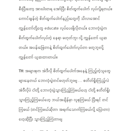
စီးပြီးတော့ အားပါးတရ အော်ပြီး စိတ်ထွက်ပေါက် လုပ်လို့ရတယ်။
ကောင်းမွန်တဲ့ စိတ်ထွက်ပေါက်နည်းတွေကို သိလာအောင်
ကျွန်တော်တို့တွေ educate လုပ်ပေးဖို့လိုတယ်။ ဘောလုံးပွဲက
စိတ်ထွက်ပေါက်လုပ်တဲ့ နေရာ မဟုတ်ဘူး လို့ ကျွန်တော် ယူဆ
တယ်။ အပန်းဖြေတာနဲ့ စိတ်ထွက်ပေါက်လုပ်တာ မတူဘူးလို့
ကျွန်တော် ယူဆထားတယ်။
TH
: အများစုက အဲဒီလို စိတ်ထွက်ပေါက်အနေနဲ့ ကြည့်တဲ့သူတွေ
များနေတယ် ဘောလုံးပွဲတင်မဟုတ်ဘူးဗျ … စတိတ်ရှိုးကြည့်လဲ
အဲဒီလိုပဲ ငါတို့ ဘောလုံးပွဲသွားကြည့်ကြမယ်ဟေ့ ငါတို့ စတိတ်ရှိုး
သွားကြည့်ကြမယ်ဟေ့ ဘယ်အချိန်မှာ လူစုကြမယ် ပြီးရင် တင်
ကြမယ် (တင်ကြမယ်ဆိုတာ အရက်သောက်ကြမယ်လို့ ပြောတာ)
ဟေ့ဆိုပြီး သွားကြည့်ကြတာဗျ