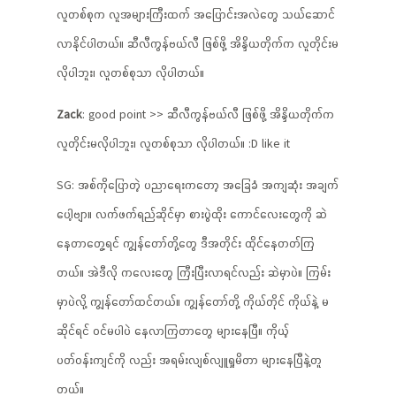
လူတစ်စုက လူအများကြီးထက် အပြောင်းအလဲတွေ သယ်ဆောင်
လာနိုင်ပါတယ်။ ဆီလီကွန်ဗယ်လီ ဖြစ်ဖို့ အိန္ဒိယတိုက်က လူတိုင်းမ
လိုပါဘူး၊ လူတစ်စုသာ လိုပါတယ်။
Zack
: good point >> ဆီလီကွန်ဗယ်လီ ဖြစ်ဖို့ အိန္ဒိယတိုက်က
လူတိုင်းမလိုပါဘူး၊ လူတစ်စုသာ လိုပါတယ်။ :D like it
SG: အစ်ကိုပြောတဲ့ ပညာရေးကတော့ အခြေခံ အကျဆုံး အချက်
ပေါ့ဗျာ။ လက်ဖက်ရည်ဆိုင်မှာ စားပွဲထိုး ကောင်လေးတွေကို ဆဲ
နေတာတွေ့ရင် ကျွန်တော်တို့တွေ ဒီအတိုင်း ထိုင်နေတတ်ကြ
တယ်။ အဲဒီလို ကလေးတွေ ကြီးပြီးလာရင်လည်း ဆဲမှာပဲ။ ကြမ်း
မှာပဲလို့ ကျွန်တော်ထင်တယ်။ ကျွန်တော်တို့ ကိုယ်တိုင် ကိုယ်နဲ့ မ
ဆိုင်ရင် ဝင်မပါပဲ နေလာကြတာတွေ များနေပြီ။ ကိုယ့်
ပတ်ဝန်းကျင်ကို လည်း အရမ်းလျစ်လျူရှုမိတာ များနေပြီနဲ့တူ
တယ်။