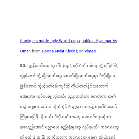
Hooligans made ugly World cup qualifer, Myanmar Vs
Oman
from
Hpone Myint Khaing
on
Vimeo
.
SG
: ကျွန်တော်ကတော့ ကိုယ့်လူမျိုးကို စိတ်ညစ်စရာလို့ မမြင်ပဲနဲ့
ကျွန်တော် တို့ မျိုးဆက်တွေ နောက်မျိုးဆက်တွေမှာ ဒီလိုမျိုး မ
ဖြစ်အောင် ကိုယ့်ပတ်ဝန်းကျင်ကို ကိုယ်တတ်နိုင်သလောက်
educate လုပ်ပေးဖို့ လိုတယ်။ ပညာတတ်တာ မတတ်တာ ထက်
ယဉ်ကျေးလာအောင် ကိုယ်တိုင် စံ နမှုနာ အနေနဲ့ နေထိုင်အောင်
ကြိုးစားပြဖို့ လိုတယ်။ ဒီလို လုပ်တာတွေ မကောင်းဘူးဆိုတာ
နားလည်အောင် ပညာပေး စည်းရုံးမှုတွေ လုပ်ရမယ်။ ကလေးတွေ
ကို မဆဲ နဲ့ ဆိုပြီး လူကြီးတွေက ကလေးတွေ ရှေ့မှာ ဆဲပြနေရင်