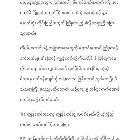
ပတ်ဝန်းကျင်အတွက် ကြိုးစားပါ။ မိမိ ရပ်ကွက်အတွက် ကြိုးစား
ပါ။ မိမိ မြို့နယ်အတွက်ကြိုးစားပါ။ အဲလို အဆင့်ဆင့် နဲ့မှ
နောက်ဆုံး တိုင်းပြည်အတွက် ကြိုးစားကြပါလို့ ဆရာကြီးပြော
သွားတယ်။
ကိုယ်မကောင်းပဲနဲ့ တခြားအရာတွေကို ကောင်းအောင် ကြိုးစားဖို့
ခက်တယ်ဗျ။ ဒါကြောင့် ကျွန်တော်တို့ ကိုယ်တိုင် ဒီ ဖြစ်ပျက်နေ
တဲ့ သံသရာ ထဲက ထွက်အောင် လုပ်ဖို့လိုတယ်။ ပြီးမှ ကိုယ့်
မိသားစု ပတ်ဝန်းကျင်ကို educated ဖြစ်အောင် လုပ်ပေးပြီး ဒီ
သံသရာကြီး မလည်ပတ်တော့တဲ့ ယဉ်ကျေးမှု တစ်ခုရောက်အောင်
မောင်းနှင်ဖို့ လိုအပ်တယ်။
TH
: ကျွန်တော်ကတော့ ကျွန်တော်တို့ လုပ်နိုင်မယ်လို့ ယုံကြည်
တယ်ဗျ ဆက်ကစ်ကြတာပေါ့ဗျာ
SG
: ကျွန်တော်လည်း ကိုယ့်ကိုယ်ကို ယုံကြည်မှု အပြည့်ရှိတယ်ဗျ။