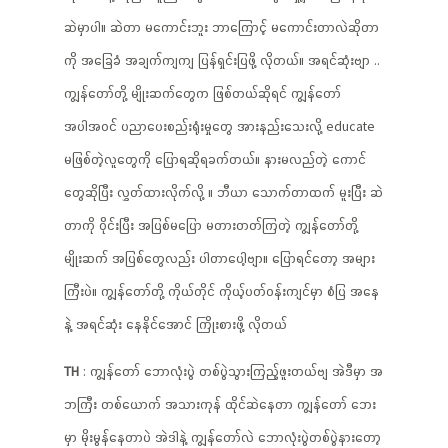
ဆဲမှာပါ။ ဆဲတာ မကောင်းဘူး ဘာကြောင့် မကောင်းတာလဲဆိုတာ
ကို အခြေခံ အချက်ကျကျ ပြန်ရှင်းပြဖို့ လိုတယ်။ အရင်ဆုံးဗျာ ..
ကျွန်တော်တို့ မျိုးဆက်တွေက ဖြစ်တယ်ဆိုရင် ကျွန်တော်
အပါအဝင် ပညာပေးစည်းရုံးမှုတွေ အားနည်းသေးလို့ educate
မဖြစ်တဲ့လူတွေကို ပြောရဆိုရခက်တယ်။ နားမလည်တဲ့ ကောင်
တွေဆိုပြီး လွှတ်ထားလိုက်လို့ ။ ဘီယာ သောက်တာထက် မူးပြီး ဆဲ
တာကို ဝိုင်းပြီး အပြစ်မပြော မတားတတ်ကြတဲ့ ကျွန်တော်တို့
မျိုးဆက် အပြစ်တွေလည်း ပါတာပေါ့ဗျာ။ ပြောရင်တော့ အများ
ကြီးပဲ။ ကျွန်တော်တို့ ကိုယ်တိုင် ကိုယ့်ပတ်ဝန်းကျင်မှာ စံပြ အနေ
နဲ့ အရင်ဆုံး နေနိုင်အောင် ကြိုးစားဖို့ လိုတယ်
TH
: ကျွန်တော် ဘောလုံးပွဲ တစ်ပွဲသွားကြည့်ဖူးတယ်ဗျ အဲဒီမှာ အ
ဘကြီး တစ်ယောက် အသားကုန် ထိုင်ဆဲနေတာ ကျွန်တော် ဘေး
မှာ မိုးမွန်နေတာပဲ အဲဒါနဲ့ ကျွန်တော်လဲ ဘောလုံးပွဲတစ်ပွဲနားတော့