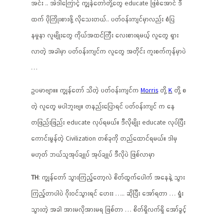
အင်း .. အဲဒါကြောင့် ကျွန်တော်တို့တွေ educate ဖြစ်အောင် ဒီ
ထက် ပိုကြိုးစားဖို့ လိုသေးတယ်.. ပတ်ဝန်းကျင်မှာလည်း စံပြ
နမှုနာ လူမျိုးတွေ ကိုယ်အထင်ကြီး လေးစားရမယ့် လူတွေ ရှား
လာတဲ့ အခါမှာ ပတ်ဝန်းကျင်က လူတွေ အတိုင်း ကူးစက်ကုန်မှာပဲ
…
ဥပမာဗျာ။။ ကျွန်တော် သိတဲ့ ပတ်ဝန်းကျင်က
Morris
တို့
K
တို့ စ
တဲ့ လူတွေ မပါဘူးဗျ။ တနည်းပြောရင် ပတ်ဝန်းကျင် က နေ
တဖြည်းဖြည်း educate လုပ်ရမယ်။ ဒီလိုမျိုး educate လုပ်ပြီး
ကောင်းမွန်တဲ့ Civilization တစ်ခုကို တည်ထောင်ရမယ်။ ဒါမှ
မဟုတ် ဘယ်သူအုပ်ချုပ် အုပ်ချုပ် ဒီလိုပဲ ဖြစ်လာမှာ
TH
: ကျွန်တော် သွားကြည့်တော့လဲ စိတ်ထွက်ပေါက် အနေနဲ့ သွား
ကြည့်တာပါပဲ ဂိုးဝင်သွားရင် ဟေးး ….. ဆိုပြီး အော်ရတာ … ရှုံး
သွားတဲ့ အခါ အားမလိုအားမရ ဖြစ်တာ … စိတ်ရှိလက်ရှိ အော်ခွင့်