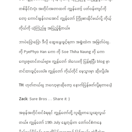
တစ်နိုင်ငံလုံး အတိုင်းအတာထက် ကျွန်တော့် ပတ်ဝန်းကျင်ကို
တော့ ကောင်းမွန်လာအောင် ကျွန်တော် ကြိုးစားနိုင်မယ်လို့ ကိုယ့်
ကိုယ်ကို ယုံကြည်မှု အပြည့်ရှိတယ်။
ဘာပဲပြောပြော ဒီလို ဆွေးနွေးခွင့်ရတာ အရှုံးထဲက အမြတ်ပဲဗျ..
ကို PyePhyo Han ကော ကို Soe Thiha Naung ကို ကော
ကျေးဇူးတင်တယ်ဗျာ။ ကျွန်တော် ဒါလေးကို ပြန်စုပြီး blog မှာ
တင်ထားခွင့်ပေးပါ။ ကျွန်တော် ကိုယ်တိုင် မေ့သွားမှာ ဆိုးလို့ပါ။
TH
: ဟုတ်တယ်ဗျ ဘလော့မှာဆိုတော့ နောက်ပြန်ဖတ်လို့ရတာပေါ့
Zack
: Sure Bros … Share it :)
အမှန်အတိုင်းဝင်ခံရရင် ကျွန်တော်တို့ လူမျိုးကသွေးဆူလွယ်
တယ်။ ကျွန်တော် 19th July နေ့တုန်းက တော်ဝင်စံကနေ
ဗိုလ်ချုပ်မိန့်ခွန်း တွေကိုပြန်နားထောင် ဖြစ်တယ်။ အဲဒီထဲက