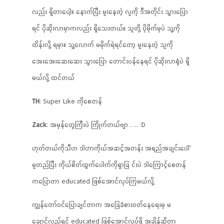
လည်း ရှိတာပေါ့။ နောက်ပြီး မူးနေတဲ့ လူကို ဒီအတိုင်း သွားပြော
ရင် ပိုဆိုးလာမှာကလည်း ရှိသေးတယ်။ သူတို့ ပိုမိုက်မှပဲ သူ့ကို
ထိန်းလို့ ရမှာ။ သူ့လောက် မမိုက်ရဲရင်တော့ မူးနေတဲ့ သူကို
အေးအေးဆေးဆေး သွားပြော တောင်းပန်နေရင် ပိုဆိုးလာရုံပဲ ရှိ
မယ်လို့ ထင်တယ်
TH
: Super Like ကိုစေတန်
Zack
: အမှန်တွေကြီးပဲ ကြိုက်တယ်ဗျာ …. :D
ဟုတ်တယ်ကိုသီဟ ဒါဟာကိုယ်အဆင့်အတန်း အရည်အချင်းပေါ်
မူတည်ပြီး ကိုယ်စိတ်ထွက်ပေါက်ကိုရှာခြ င်းပဲ ဒါကြောင့်စေတန်
ကပြောတာ educated ဖြစ်အောင်လုပ်ကြမယ်လို့
ကျွန်တော်ဝင်ပြောချင်တာက အခြေခံစားဝတ်နေရေးမှ မ
ချောင်လည်ရင် educated ဖြစ်အောင်လုပ်ဖို့ အချိန်ဆိုတာ