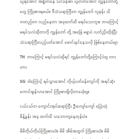
ယူရဲအောင် အရှုံးကနေ သင်ခန်းစာ ယူတတ်အောင် ကျွန်တော်တို့
တွေ ကြိုးစားရမယ်။ ဒီသံသရာကြီးက ကျွန်တော် လူမှန်း သိ
ကတည်းက လည်နေတာ အခုထက်ထိ မရပ်သေးဘူး။ ဘာကြောင့်
မရပ်သလဲဆိုတာကို ကျွန်တော် တို့ အဖြေ မရှာပဲ လက်ညိုးထိုးပြီး
သံသရာကြီးလည်ပတ်အောင် မောင်းနှင်နေသလို ဖြစ်နေတယ်ဗျာ
TH
: ဘာကြောင့် မရပ်သလဲဆိုရင် ကျွန်တော်တို့ကြောင့်ပဲဗျ ဟား
ဟား
SG
: ဒါကြောင့် ရပ်သွားအောင် ကိုယ့်ပတ်ဝန်းကျင်ကို အရင်ဆုံး
ကောင်းမွန်လာအောင် ကြိုးစားဖို့လိုတာပေါ့ဗျ။
ငယ်ငယ်က ကျောင်းအုပ်ဆရာကြီး ဦးကျော်ကျော် ပြောတဲ့
မိန့်ခွန်း အခု ထက်ထိ သဘောကျနေတုန်းပဲ။
မိမိကိုယ်ကိုယ်ကြိုးစားပါ။ မိမိ အိမ်အတွက် ကြိုးစားပါ။ မိမိ