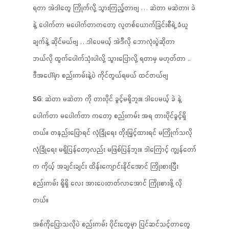
ရတာ အဲဒါတွေ ကြိုက်လို့ သွားကြည့်တာဗျ … ဆဲတာ မဆဲတာ၊ ခဲ
နဲ့ ပေါက်တာ မပေါက်တာကတော့ လူတစ်ယောက်ခြင်းစီရဲ့ ခံယူ
ချက်နဲ့ ဆိုင်မယ်ဗျ …ဒါပေမယ့် အဲဒီလို ဘောလုံးပွဲဆိုတာ
ဘယ်လို ထွက်ပေါက်သုံးပါလို့ သွားပြောလို့ ရတာမှ မဟုတ်တာ ..
ဒီအပေါ်မှာ စည်းကမ်းနဲ့ပဲ ကိုင်တွယ်ရမယ် ထင်တယ်ဗျ
SG
: ဆဲတာ မဆဲတာ ကို တားပိုင် ခွင့်မရှိဘူး။ ဒါပေမယ့် ခဲ နဲ့
ပေါက်တာ မပေါက်တာ ကတော့ စည်းကမ်း အရ တားပိုင်ခွင့်ရှိ
တယ်။ တနည်းပြောရင် လုံခြုံရေး တိုးမြှင့်ထားရင် မကြိုက်သလို
လုံခြုံရေး မရှိပြန်တော့လည်း မဖြစ်ပြန်ဘူး။ ဒါကြောင့် ကျွန်တော်
က ကိုယ့် အချင်းချင်း ထိန်းကျောင်းနိုင်အောင် ကြိုးစားပြီး
စည်းကမ်း ရှိရှိ လေး အားပေးတတ်လာအောင် ကြိုးစားဖို့ လို
တယ်။
အစ်ကိုပြောသလိုပဲ စည်းကမ်း ပိုင်းတွေမှာ ပြင်ဆင်သင့်တာတွေ