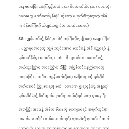
အနားကပ်ပြီး မေးကြည့်တယ် အဘ ဒီလောက်ဆဲနေတာ ဘောလုံး
သမားတွေ တော်တော်မုန်းပုံပဲ ဆိုတော့ မဟုတ်ပါဘူးကွာတဲ့ အိမ်
က မိန်းမကြီးကို ဆဲချင်သမျှ ဒီမှာ လာဆဲနေတာတဲ့
SG
: ကျွန်တော်တို့ နိုင်ငံမှာ အဲဒီ ဘကြီးလိုလူမျိုးတွေ အများကြီးပဲ
.. ပညာရပ်တစ်ခုကို ကျွမ်းကျင်အောင် မသင်ပဲနဲ့ အဲဒီ ပညာရပ် နဲ့
ရပ်တည်နိုင်မှာ မဟုတ်ဘူး.. အဲဒါကို သူသင်တာ မကောင်းလို့
ဘယ်သူ့ကြောင့် ဘဝကြောင့် ဆိုပြီး အပြစ်တင်နေကြတာတွေ
အများကြီး .. အဓိက ကျွန်တော်တို့တွေ အရှိတရားကို ရင်ဆိုင်
တတ်အောင် ကြိုးစားရအုံးမယ်.. ခဏခဏ ရှုံးရလွန်းလို့ အရှုံးကို
ရင်မဆိုင်ရဲလို့ စိတ်ထွက်ပျောက်ရှာတယ်ဆိုရင် တော့ မှားနေပြီ။
အဘကြီး အနေနဲ့ အိမ်က မိန်းမကို မကျေနပ်ရင် အရက်ဆိုင်မှာ
အရက်သောက်ပြီး တစ်ယောက်တည်း သွားဆဲလို့ ရတယ်။ ဒီထက်
ကောင်းတဲ့ နည်းက အားကစားကွင်းမှာ ရဟတ်တွေ ဘာတွေ သွား