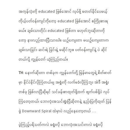
အကုန်လုံးကို educated ဖြစ်အောင် လုပ်ဖို့ မတတ်နိုင်ပေမယ့်
ကိုယ့်ပတ်ဝန်းကျင်ကိုတော့ educated ဖြစ်အောင် စကြိုးစားရ
မယ်။ ချမ်းသာတိုင်း educated ဖြစ်တာ မဟုတ်ဘူးဆိုတာကို
တော့ နားလည်ထားပြီးသားပါ။ ယဉ်ကျေးတာ မယဉ်ကျေးတာက
ချမ်းသာခြင်း ဆင်းရဲ ခြင်းနဲ့ မဆိုင်ဘူး။ ပတ်ဝန်းကျင်နဲ့ ပဲ ဆိုင်
တယ်လို့ ကျွန်တော် ယုံကြည်တယ်။
TH
: နောက်ဆိုးတာ တစ်ခုက ကျွန်တော်တို့ မြန်မာတွေရဲ့ စိတ်ဓာတ်
မှာ နိုင်ပဲနိုင်လိုကြတယ်ဗျ အရှုံးကို လက်မခံလိုကြဘူး အဲဒီ အရှုံး
တစ်ခု ဖြစ်လာပြီဆိုရင် သင်ခန်းစာထုတ်ဖို့ထက် ဖျက်ပစ်ဖို့ပဲ လုပ်
ကြတော့တယ်၊ ဘောလုံးအသင်းရှုံးပြီဆိုတာနဲ့ နည်းပြကိုထုတ် ပြန်
ဖွဲ့ Downward Spiral ထဲမှာပဲ လည်နေတော့တယ် …
ပွဲကြည့်ပရိသတ်ကလဲ မရှုံးလို ဘောလုံးအသင်းကလဲ မရှုံးလို