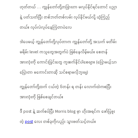
ဟုတ်တယ် … ကျွန်တော်တို့တခြားဟာ မလုပ်နိုင်ရင်တောင် ပညာ
နဲ့ ပတ်သတ်ပြီး တစ်ဘတ်တစ်လမ်း လုပ်နိုင်မယ်လို့ ယုံကြည်
တယ်။ လုပ်လဲလုပ်နေကြတာပဲလေ
ဒါပေမယ့် ကျွန်တော်တို့လုပ်တာက ကျွန်တော်တို့ အသက် မတိမ်း
မရိမ်း level ကသူတွေအတွက်ပဲ ဖြစ်နေလိမ့်မယ်။ စေတန်
အားလုံးကို ကောင်းခြင်းတွေ ကူးစက်နိုင်ပါစေဗျာ။ (ပြောမယ့်သာ
ပြောတာ မကောင်းတာဆို သင်စရာမလိုဘူးဗျ)
ကျွန်တော်တို့ထက် ငယ်တဲ့ ၆တန်း ရ တန်း လောက်ထဲကစပြီး
အားလုံးကို ဖြစ်စေချင်တယ်။
ဒီ post နဲ့ ဆက်စပ်ပြီး Morris blog မှာ ဟိုးအရင်က ဖော်ပြဖူး
တဲ့
post
လေး တစ်ခုကိုလည်း သွားဖတ်သင့်တယ်။