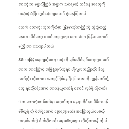
အားလုံးက မရှုံးလိုကြပဲ အရှုံးက သင်ရမယ့် သင်ခန်းစာတွေကို
အဆုံးရှုံးခံပြီး တွင်းဆုံးကျအောင် ရှုံးနေကြတယ်
နောက် ဘောလုံး ဆိုက်ကိုထဲမှာ မြန်မာဆိုတာကြီးကို ဆွဲဆွဲထည့်
နေတာ သိပ်တော့ ဘဝင်မကျဘူးဗျ။ ဘောလုံးက မြန်မာလောက်
မကြီးတာ သေချာပါတယ်
SG
: အမြဲရှုံးနေကျဆိုတော့ အရှုံးကို ရင်မဆိုင်ချင်တော့ဘူး။ ခက်
တာက ဘာကြောင့် အမြဲရှုံးရလဲဆိုရင် ဟိုလူ့လက်ညှိုးထိုး ဒီလူ့
လက်ညိုး ထိုးတာက အကျင့်ဖြစ်နေပြီ။ ပြဿနာကို ကျွန်တော်တို့
တွေ ရင်ဆိုင်ရဲအောင် တာဝန်ယူတတ်ရဲ အောင် လုပ်ဖို့ လိုတယ်။
ဒါက ဘောလုံးတစ်ခုထဲမှာ မဟုတ်ဘူး။ နေရာတိုင်းမှာ မိမိတာဝန်
မိမိယူရဲ တဲ့ စိတ်ရှိအောင် မွေးရအုံးမယ်။ အပြောလွယ်ပေမယ့်
အလုပ်ခက်တဲ့ စိတ်ဆိုလည်း မမှားပါဘူးဗျာ။ ကိုယ့်တာဝန် ကိုယ်