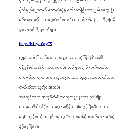
ဗိုလ်ချုပ်ပြောတယ် ဘောလုံးပွဲနဲ့ ပတ်သတ်ပြီတော့ မြန်မာတွေ ရှုံး
ရင်လူချတယ် … တလွဲဆံပင်ကောင်း စသည်ဖြင့်ပေါ့ …. ဒီမှာပြန်
နားထောင်လို့ ရတယ်ဗျာ။
http://bit.ly/q8xgE5
ကျွန်တော်ပြောချင်တာက မနေ့ကဘောပွဲကိုကြည့်ပြီး အဲဒီ
မိန့်ခွန်းကိုတန်းပြီး သတိရတာပဲ။ အဲဒီ ဗိုလ်ချုပ် လက်ထက်က
ကောလိပ်ကျောင်းသား အခုကျောင်းသား ပညာဘယ်လောက်တတ်
တယ်ဆိုတာ လူတိုင်းအသိပဲ။
အဲဒီတုန်းထဲက အဲလိုစိတ်ဓါတ်တွေကရှိနေတော့ ခုလိုမျိုး
ပညာရေးပိုပြီး နိမ့်ကျလာတဲ့ အချိန်မှာ ဒါတွေပိုပြီးဆိုးလာတာ
ပေါ့။ ကျွန်တော့် အမြင်ကတော့ “ပညာရေးနိမ့်ကျခြင်းက အလုံးစုံ
နိမ့်ကျခြင်းပဲ။