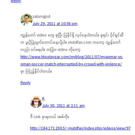
Reply
saturngod
July 29, 2011 at 10:36 pm
ကျွန်တော် video တွေ စုပြီး ပြနိုင်ဖို့ လုပ်နေပါတယ်။ မူရင်း ပိုင်ရှင်ဆီ
က ခွင့်ပြုချက်တောင်းနေလို့ပါ။ mutdfan.com ကတော့ ကျွန်တော်
လည်း ဝင်မရပါ။ တခြား video ကိုတော့
http://www.htootayzar.com/myblog/2011/07/myanmar-vs-
oman-soccer-match-interrupted-by-crowd-with-violence/
မှာ ကြည့်နိုင်ပါတယ်။
Reply
K
July 30, 2011 at 2:11 am
ဒီ Link မှာရတယ် အစ်ကို။
http://184.172.250.5/~mutdfan/index.php/videos/view/97