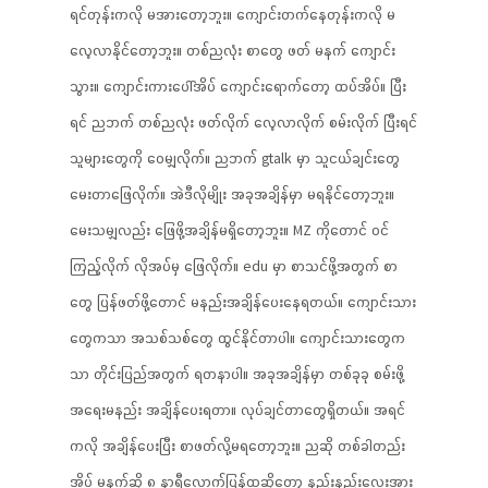
ရင်တုန်းကလို မအားတော့ဘူး။ ကျောင်းတက်နေတုန်းကလို မ
လေ့လာနိုင်တော့ဘူး။ တစ်ညလုံး စာတွေ ဖတ် မနက် ကျောင်း
သွား။ ကျောင်းကားပေါ်အိပ် ကျောင်းရောက်တော့ ထပ်အိပ်။ ပြီး
ရင် ညဘက် တစ်ညလုံး ဖတ်လိုက် လေ့လာလိုက် စမ်းလိုက် ပြီးရင်
သူများတွေကို ဝေမျှလိုက်။ ညဘက် gtalk မှာ သူငယ်ချင်းတွေ
မေးတာဖြေလိုက်။ အဲဒီလိုမျိုး အခုအချိန်မှာ မရနိုင်တော့ဘူး။
မေးသမျှလည်း ဖြေဖို့အချိန်မရှိတော့ဘူး။ MZ ကိုတောင် ဝင်
ကြည့်လိုက် လိုအပ်မှ ဖြေလိုက်။ edu မှာ စာသင်ဖို့အတွက် စာ
တွေ ပြန်ဖတ်ဖို့တောင် မနည်းအချိန်ပေးနေရတယ်။ ကျောင်းသား
တွေကသာ အသစ်သစ်တွေ ထွင်နိုင်တာပါ။ ကျောင်းသားတွေက
သာ တိုင်းပြည်အတွက် ရတနာပါ။ အခုအချိန်မှာ တစ်ခုခု စမ်းဖို့
အရေးမနည်း အချိန်ပေးရတာ။ လုပ်ချင်တာတွေရှိတယ်။ အရင်
ကလို အချိန်ပေးပြီး စာဖတ်လို့မရတော့ဘူး။ ညဆို တစ်ခါတည်း
အိပ် မနက်ဆို ၈ နာရီလောက်ပြန်ထဆိုတော့ နည်းနည်းလေးအား