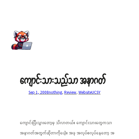
ကျောင်းသားသည်သာ အနာဂတ်
Sep 1, 2008
nothing
, 
Review
, 
Website
UCSY
ကျောင်းပြီးသွားတော့မှ သိလာတယ်။ ကျောင်းသားတွေကသာ
အနာဂတ်အတွက်ဆိုတာကိုပေါ့။ အခု အလုပ်စလုပ်နေတော့ အ