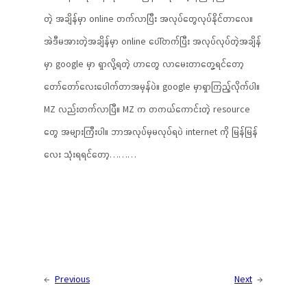
တဲ့ အချိန်မှာ online တက်လာပြီး အလုပ်တွေလုပ်နိုင်တာလေ။
အဲဒီမအားတဲ့အချိန်မှာ online ပေါ်တက်ပြီး အလုပ်လုပ်တဲ့အချိန်
မှာ google မှာ ရှာလို့ရတဲ့ ဟာတွေ လာမေးတာတွေ့ရင်တော့
တော်တော်လေးပေါက်တာအမှန်ပဲ။ google မှာရှာကြည့်လိုက်ပါ။
MZ လည်းတက်လာပြီ။ MZ က တကယ်ကောင်းတဲ့ resource
တွေ အများကြီးပါ။ ဘာအလုပ်မှမလုပ်ရပဲ internet ကို မြန်မြန်
လေး သုံးရရင်တော့………
←
Previous
Next
→