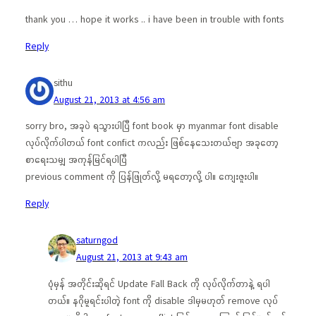
thank you … hope it works .. i have been in trouble with fonts
Reply
sithu
August 21, 2013 at 4:56 am
sorry bro, အခုပဲ ရသွားပါပြီ font book မှာ myanmar font disable
လုပ်လိုက်ပါတယ် font confict ကလည်း ဖြစ်နေသေးတယ်ဗျာ အခုတော့
စာရေးသမျှ အကုန်မြင်ရပါပြီ
previous comment ကို ပြန်ဖြုတ်လို့ မရတော့လို့ ပါ။ ကျေးဇူးပါ။
Reply
saturngod
August 21, 2013 at 9:43 am
ပုံမှန် အတိုင်းဆိုရင် Update Fall Back ကို လုပ်လိုက်တာနဲ့ ရပါ
တယ်။ နဂိုမူရင်းပါတဲ့ font ကို disable ဒါမှမဟုတ် remove လုပ်