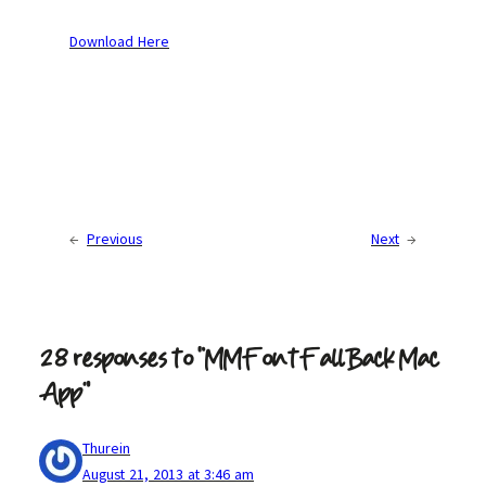
Download Here
←
Previous
Next
→
28 responses to “MMFontFallBack Mac
App”
Thurein
August 21, 2013 at 3:46 am