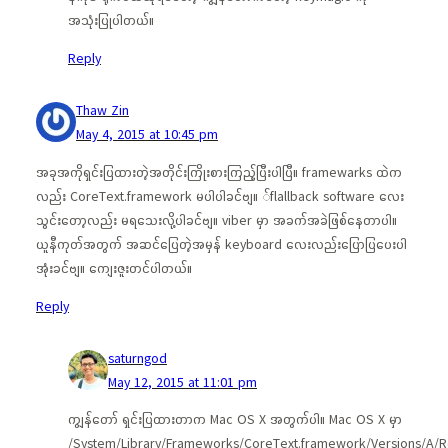
အသုံးပြုပါတယ်။
Reply
Thaw Zin
May 4, 2015 at 10:45 pm
အခုအကိုရှင်းပြထားတဲ့အတိုင်းကြိုးစားကြည့်ပြီးပါပြီ။ framewarks ထဲက
လည်း CoreText.framework မပါပါခင်ဗျ။ ်flallback software လေး
သွင်းတော့လည်း မရသေးလို့ပါခင်ဗျ။ viber မှာ အခက်အခဲဖြစ်နေတာပါ။
ယူနီကုတ်အတွက် အဆင်ပြေတဲ့အမှန် keyboard လေးလည်းပြောပြပေးပါ
အုံးခင်ဗျ။ ကျေးဇူးတင်ပါတယ်။
Reply
saturngod
May 12, 2015 at 11:01 pm
ကျွန်တော် ရှင်းပြထားတာက Mac OS X အတွက်ပါ။ Mac OS X မှာ
/System/Library/Frameworks/CoreText.framework/Versions/A/