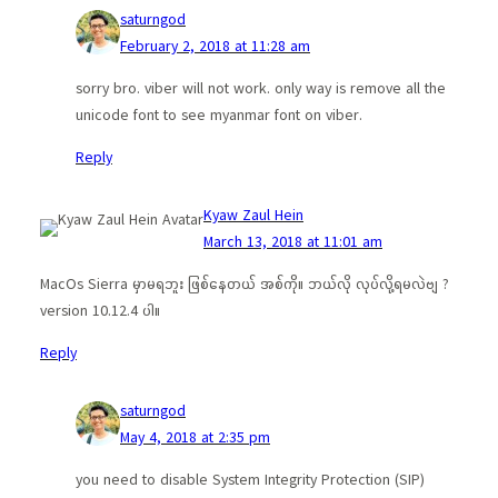
saturngod
February 2, 2018 at 11:28 am
sorry bro. viber will not work. only way is remove all the
unicode font to see myanmar font on viber.
Reply
Kyaw Zaul Hein
March 13, 2018 at 11:01 am
MacOs Sierra မှာမရဘူး ဖြစ်နေတယ် အစ်ကို။ ဘယ်လို လုပ်လို့ရမလဲဗျ ?
version 10.12.4 ပါ။
Reply
saturngod
May 4, 2018 at 2:35 pm
you need to disable System Integrity Protection (SIP)