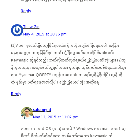
Reply
Thaw Zin
May 4, 2015 at 10:36 pm
(1)Viber မှာဇော်ဂျီတော့မြင်ရတယ်။ ရိုက်တဲ့အချိန်မမြင်ရတာပါ၊ အခြား
နေရာတွေမှာ အကုန်မြင်ရပါတယ်။ ပို့ပြီးသွားရင်တောင်မြင်ရပါတယ်။
Keymagic ဆိုရင်လည်း ဘယ်လိုဆက်လုပ်ရမယ်ပြောပြပေးပါအုံးဗျာ။ (2)ယူ
နီကုတ်လည်း အကုန်ဖတ်လို့ရပါတယ်။ ရိုက်ရင် ယူနီကုတ်အစစ်မရသေးပါဘူး
ဗျာ။ Myanmar-QWERTY ထည့်ထားတာပါ။ ကျနော်ယူနီနဲ့ရိုက်ပြီး ယူနီမရှိ
တဲ့ ဖုန်းမှာ ဖတ်ရနေတတ်လို့ပါ။ ပြောပြပေးပါအုံး အကိုရေ
Reply
saturngod
May 12, 2015 at 11:02 pm
viber က ဘယ် OS မှာ သုံးတာလဲ ? Windows လား mac လား ? ယူ
နီကုဒ် ရိုက်မယ်ဆိုရင်တော့ ကျွန်တော်ကတော့ keymagic ကို