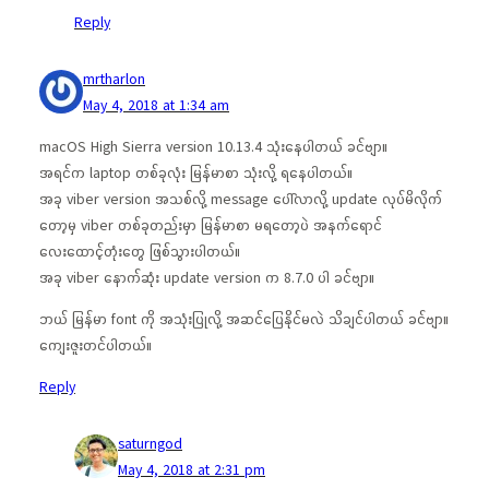
Reply
mrtharlon
May 4, 2018 at 1:34 am
macOS High Sierra version 10.13.4 သုံးနေပါတယ် ခင်ဗျာ။
အရင်က laptop တစ်ခုလုံး မြန်မာစာ သုံးလို့ ရနေပါတယ်။
အခု viber version အသစ်လို့ message ပေါ်လာလို့ update လုပ်မိလိုက်
တော့မှ viber တစ်ခုတည်းမှာ မြန်မာစာ မရတော့ပဲ အနက်ရောင်
လေးထောင့်တုံးတွေ ဖြစ်သွားပါတယ်။
အခု viber နောက်ဆုံး update version က 8.7.0 ပါ ခင်ဗျာ။
ဘယ် မြန်မာ font ကို အသုံးပြုလို့ အဆင်ပြေနိုင်မလဲ သိချင်ပါတယ် ခင်ဗျာ။
ကျေးဇူးတင်ပါတယ်။
Reply
saturngod
May 4, 2018 at 2:31 pm