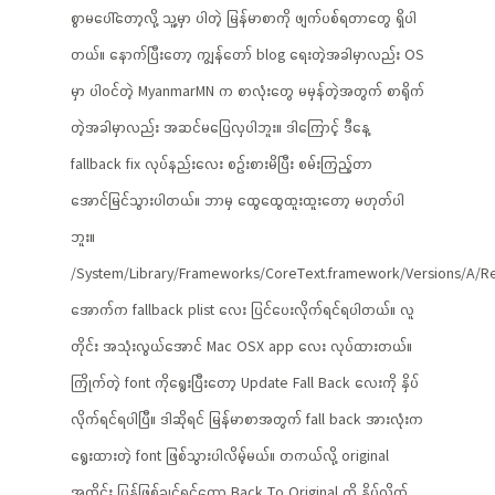
စွာမပေါ်တော့လို့ သူ့မှာ ပါတဲ့ မြန်မာစာကို ဖျက်ပစ်ရတာတွေ ရှိပါ
တယ်။ နောက်ပြီးတော့ ကျွန်တော် blog ရေးတဲ့အခါမှာလည်း OS
မှာ ပါဝင်တဲ့ MyanmarMN က စာလုံးတွေ မမှန်တဲ့အတွက် စာရိုက်
တဲ့အခါမှာလည်း အဆင်မပြေလှပါဘူး။ ဒါကြောင့် ဒီနေ့
fallback fix လုပ်နည်းလေး စဉ်းစားမိပြီး စမ်းကြည့်တာ
အောင်မြင်သွားပါတယ်။ ဘာမှ ထွေထွေထူးထူးတော့ မဟုတ်ပါ
ဘူး။
/System/Library/Frameworks/CoreText.framework/Versions/A/R
အောက်က fallback plist လေး ပြင်ပေးလိုက်ရင်ရပါတယ်။ လူ
တိုင်း အသုံးလွယ်အောင် Mac OSX app လေး လုပ်ထားတယ်။
ကြိုက်တဲ့ font ကိုရွေးပြီးတော့ Update Fall Back လေးကို နှိပ်
လိုက်ရင်ရပါပြီ။ ဒါဆိုရင် မြန်မာစာအတွက် fall back အားလုံးက
ရွေးထားတဲ့ font ဖြစ်သွားပါလိမ့်မယ်။ တကယ်လို့ original
အတိုင်း ပြန်ဖြစ်ချင်ရင်တော့ Back To Original ကို နှိပ်လိုက်