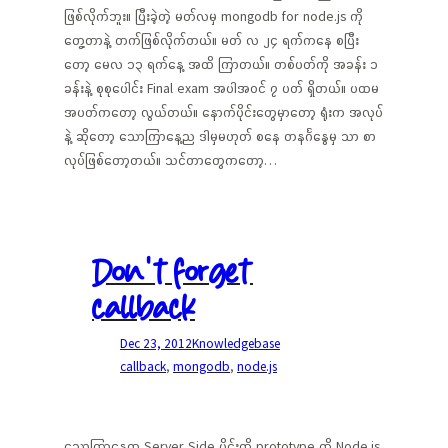
ဖြစ်လိုက်ဘူး။ ပြီးခဲ့တဲ့ မတ်လမှ mongodb for node.js ကို
တွေ့တာနဲ့ တက်ဖြစ်လိုက်တယ်။ မတ် လ ၂၄ ရက်ကနေ စပြီး
တော့ မေလ ၁၃ ရက်နေ့ အထိ ကြာတယ်။ တစ်ပတ်ကို အခန်း ၁
ခန်းနဲ့ စုစုပေါင်း Final exam အပါအဝင် ၇ ပတ် ရှိတယ်။ ပထမ
အပတ်ကတော့ လွယ်တယ်။ နောက်ပိုင်းတွေမှာတော့ ရုံးက အလုပ်
နဲ့ ဆိုတော့ သောကြာနေ့ည ဒါမှမဟုတ် စနေ တနင်္ဂနွေမှ သာ စာ
လုပ်ဖြစ်တော့တယ်။ သင်တာတွေကတော့…
Don’t forget
callback
Dec 23, 2012
Knowledgebase
callback
, 
mongodb
, 
node.js
သောကြာနေ့က Server Side ပိုင်းကို prototype ကို Node.js