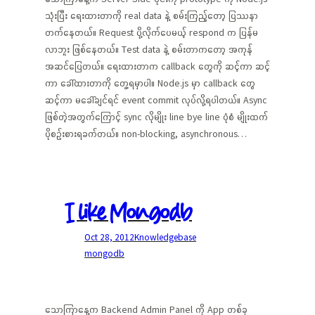
သုံးပြီး ရေးထားတာကို real data နဲ့ စမ်းကြည့်တော့ ပြဿနာ
တက်နေတယ်။ Request ပို့လိုက်ပေမယ့် respond က ပြန်မ
လာဘူး ဖြစ်နေတယ်။ Test data နဲ့ စမ်းတာကတော့ အကုန်
အဆင်ပြေတယ်။ ရေးထားတာက callback တွေကို ဆင့်ကာ ဆင့်
ကာ ခေါ်ထားတာကို တွေ့ရမှာပါ။ Node.js မှာ callback တွေ
ဆင့်ကာ မခေါ်ချင်ရင် event commit လုပ်လို့ရပါတယ်။ Async
ဖြစ်တဲ့အတွက်ကြောင့် sync လိုမျိုး line bye line ပုံစံ မျိုးထက်
ပိုစဉ်းစားရခက်တယ်။ non-blocking, asynchronous…
I like Mongodb
Oct 28, 2012
Knowledgebase
mongodb
သောကြာနေ့က Backend Admin Panel ကို App တစ်ခု