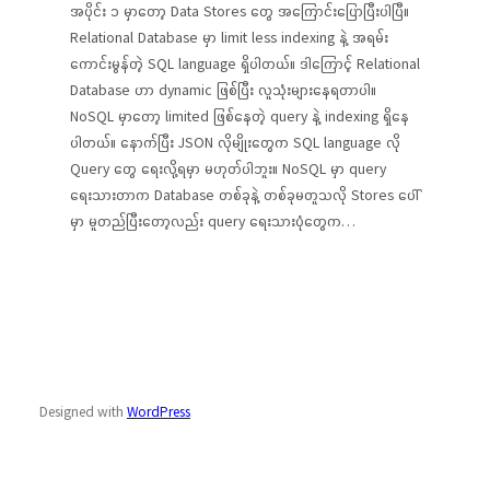
အပိုင်း ၁ မှာတော့ Data Stores တွေ အကြောင်းပြောပြီးပါပြီ။
Relational Database မှာ limit less indexing နဲ့ အရမ်း
ကောင်းမွန်တဲ့ SQL language ရှိပါတယ်။ ဒါကြောင့် Relational
Database ဟာ dynamic ဖြစ်ပြီး လူသုံးများနေရတာပါ။
NoSQL မှာတော့ limited ဖြစ်နေတဲ့ query နဲ့ indexing ရှိနေ
ပါတယ်။ နောက်ပြီး JSON လိုမျိုးတွေက SQL language လို
Query တွေ ရေးလို့ရမှာ မဟုတ်ပါဘူး။ NoSQL မှာ query
ရေးသားတာက Database တစ်ခုနဲ့ တစ်ခုမတူသလို Stores ပေါ်
မှာ မူတည်ပြီးတော့လည်း query ရေးသားပုံတွေက…
Designed with
WordPress