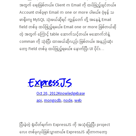
အတွက် ရေးဖြစ်တယ်။ Client က Email ကို ထပ်ဖြည့်ချင်တယ်။
Account တစ်ခုမှာ Email က one or more ပါမယ်။ ပုံမှန် သ
မာရိုးကျ MySQL သုံးမယ်ဆိုရင် ကျွန်တော် တို့ အနေနဲ့ Email
field တစ်ခု ထပ်ဖြည့်ရမယ်။ Email one or more ဖြစ်တယ်ဆို
တဲ့ အတွက် ကြောင့် table ဆောက်သင့်တယ်။ မဆောက်ဘဲနဲ့
comman ကို သုံးပြီး ထားမယ်ဆိုလည်း ဖြစ်တယ်။ အနည်းဆုံး
တော့ Field တစ်ခု ထပ်ဖြည့်ရမယ်။ နောက်ပြီး UI ပိုင်း…
ExpressJS
Oct 20, 2012
Knowledgebase
api
, 
mongodb
, 
node
, 
web
ပြီးခဲ့တဲ့ ရုံးပိတ်ရက်က ExpressJS ကို အသုံးပြုပြီး project
လေး တစ်ခုလုပ်ဖြစ်သွားတယ်။ ExpressJS ဆိုတာကတော့