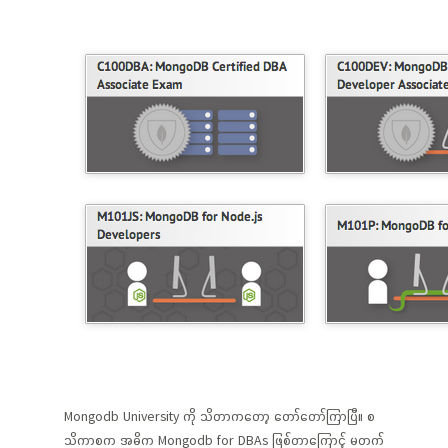
Mongodb University ကို သိတာကတော့ တော်တော်ကြာပြီ။ စ
သိကာစက အဓိက Mongodb for DBAs ဖြစ်တာကြောင့် မတက်