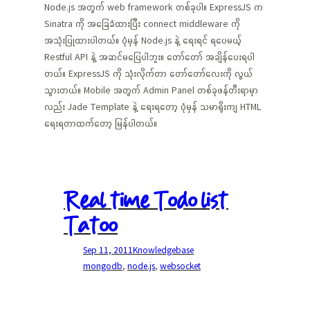
Node.js အတွက် web framework တစ်ခုပါ။ ExpressJS က
Sinatra ကို အခြေခံထားပြီး connect middleware ကို
အသုံးပြုထားပါတယ်။ ပုံမှန် Node.js နဲ့ ရေးရင် ရပေမယ့်
Restful API နဲ့ အဆင်မပြေပါဘူး။ တော်တော် အချိန်ပေးရပါ
တယ်။ ExpressJS ကို သုံးလိုက်တာ တော်တော်လေးကို လွယ်
သွားတယ်။ Mobile အတွက် Admin Panel တစ်ခုဖန်တီးရာမှာ
လည်း Jade Template နဲ့ ရေးရတော့ ပုံမှန် သမာရိုးကျ HTML
ရေးရတာထက်တော့ မြန်ပါတယ်။
Real time Todo list
Tatoo
Sep 11, 2011
Knowledgebase
mongodb
, 
node.js
, 
websocket