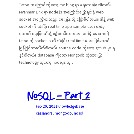
Tatoo အကြောင်းကိုတော့ mz blog မှာ ရေးထားခဲ့ဖူးပါတယ်။
Myanmar Link မှာ node.js အကြောင်းပြောရင်းနဲ့ web
socket အကြောင်းလည်း မေးမြန်းလို့ ပြောမိပါတယ်။ ဒါနဲ့ web
socket ကို သုံးပြီး real time app sample လေး တစ်ခု
လောက် ရေးပြမယ်လို့ စဉ်းစားမိတာကနေ လက်ရှိ ရေးထားတဲ့
tatoo ကို socket.io ကို သုံးပြီး real time လေး ဖြစ်အောင်
ပြန်ပြင်ထားလိုက်ပါတယ်။ source code ကိုတော့ github မှာ ရ
နိုင်ပါတယ်။ database ကိုတော့ Mongodb သုံးထားပြီး
technology ကိုတော့ node.js ကို…
NoSQL — Part 2
Feb 20, 2011
Knowledgebase
cassandra
, 
mongodb
, 
nosql