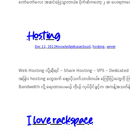
တော်တော်လေး အဆင်ပြေသွားတယ်။ ပိုက်ဆံကတော့ ၂ ဆ ပေးရတာပေ
Hosting
Dec 12, 2012
Knowledgebase
cloud
, 
hosting
, 
server
Web Hosting လို့ဆိုရင် – Share Hosting – VPS – Dedicated S
အခြား hosting တွေထက် ဈေးပိုသက်သာပါတယ်။ ကြော်ငြာတွေကို ကြ
Bandwidth လို့ ရေးထားပေမယ့် ကိုယ့် လုပ်ပိုင်ခွင့်က အကန့်အသတ်နဲ့
I love rackspace