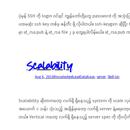
ပုံမှန် SSH ကို login ဝင်ရင် ကျွန်တော်တို့တွေ password ကို အသု
ပထမဆုံး ssh key တစ်ခု ဖန်တီး ဖို့ လိုပါတယ်။ ssh-keygen ဆိုပြီ
မှာ id_rsa.pub နဲ့ id_rsa file ၂ ခု တွေ့ရပါလိမ့်မယ်။ id_rsa.pu
Scalability
Aug 6, 2018
Knowledgebase
Database
, 
server
, 
Skill-Up
Scalability ဆိုတာကတော့ လက်ရှိ ရှိနေသည့် system ကို scale လုပ
အယောက် ၁ သန်း သုံးသည့် အချိန်မှာတော့ လက်ရှိ server နဲ့မရတော့ပါ
တယ်။ Vertical ကတော့ လက်ရှိ ရှိနေသည့် server spec ကို တိုးလိ