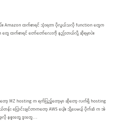
ားတယ်။ Amazon ထက်စာရင် သုံးရတာ ပိုလွယ်သလို function တွေက
တွေ ထက်စာရင် တော်တော်လေးကို နည်းတယ်လို့ ဆိုရမှာပဲ။
တော့ MZ hosting က ရက်ပြည့်တော့မှာ ဆိုတော့ လက်ရှိ hosting
်တန်း ပြောင်းချင်တာကတော့ AWS ပေါ့။ သို့ပေမယ့် ပိုက်ဆံ က အဲ
ုလို နဖူးတွေ့ ဒူးတွေ…