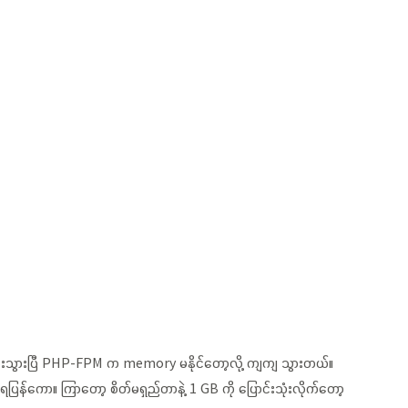
များသွားပြီ PHP-FPM က memory မနိုင်တော့လို့ ကျကျ သွားတယ်။
န်ကော။ ကြာတော့ စိတ်မရှည်တာနဲ့ 1 GB ကို ပြောင်းသုံးလိုက်တော့