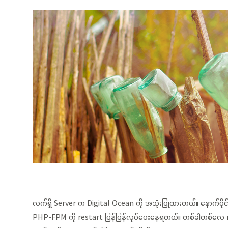
လက်ရှိ Server က Digital Ocean ကို အသုံးပြုထားတယ်။ နောက်ပိုင
PHP-FPM ကို restart ပြန်ပြန်လုပ်ပေးနေရတယ်။ တစ်ခါတစ်လေ node.