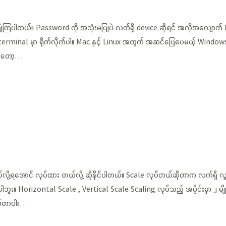
ံးပြုကြပါတယ်။ Password ကို အသုံးမပြုပဲ လက်ရှိ device ဆိုရင် အလိုအလျောက် lo
း terminal မှာ ရိုက်လိုက်ပါ။ Mac နှင့် Linux အတွက် အဆင်ပြေပေမယ့် Windows 
b ကတော့…
်လို့ရအောင် လုပ်ထား တယ်လို့ ဆိုနိုင်ပါတယ်။ Scale လုပ်တယ်ဆိုတာက လက်ရှိ 
ဘူး။ Horizontal Scale , Vertical Scale Scaling လုပ်သည့် အပိုင်းမှာ ၂ မျို
ုက်တာပါ။…