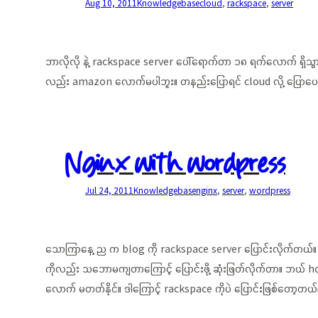
Aug 10, 2011
Knowledgebase
cloud
, 
rackspace
, 
server
ဘာလိုလို နဲ့ rackspace server ပေါ်ရောက်တာ ၁၈ ရက်လောက် ရှိသွ
လည်း amazon လောက်မပါဘူး။ တနည်းပြောရင် cloud လို့ ပြောပေမယ
Nginx with wordpress
Jul 24, 2011
Knowledgebase
nginx
, 
server
, 
wordpress
သောကြာနေ့ ည က blog ကို rackspace server ပြောင်းလိုက်တယ်။ V
ကိုလည်း သဘောမကျတာကြောင့် ပြောင်းဖို့ ဆုံးဖြတ်လိုက်တာ။ ဘယ် ho
လောက် မတတ်နိုင်။ ဒါကြောင့် rackspace ကိုပဲ ပြောင်းဖြစ်တော့တ