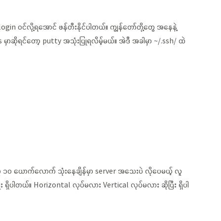
gin ဝင်လို့ရအောင် ဖန်တီးနိုင်ပါတယ်။ ကျွန်တော်တို့တွေ အနေနဲ့
မှာဆိုရင်တော့ putty အသုံးပြုရလိမ့်မယ်။ အဲဒီ အခါမှာ ~/.ssh/ ထဲ
လူ ၁၀ ယောက်လောက် သုံးနေချိန်မှာ server အသေးပဲ လိုပေမယ့် လူ
း ရှိပါတယ်။ Horizontal လုပ်မလား Vertical လုပ်မလား ဆိုပြီး ရှိပါ