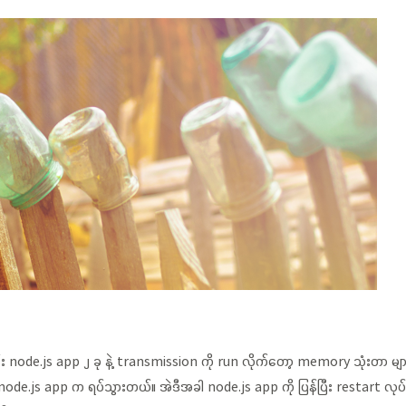
်း node.js app ၂ ခု နဲ့ transmission ကို run လိုက်တော့ memory သုံးတာ 
js app က ရပ်သွားတယ်။ အဲဒီအခါ node.js app ကို ပြန်ပြီး restart လုပ်ရပြ