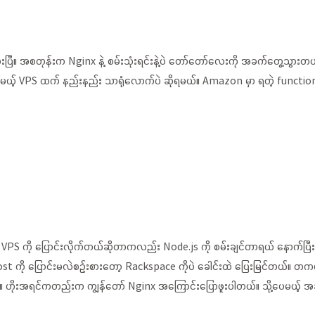
ားပြီ။ အစတုန်းက Nginx နဲ့ စမ်းသုံးရင်းနဲ့ပဲ တော်တော်လေးကို အခက်တွေ့သွ
့် VPS ထက် နည်းနည်း သာရုံလောက်ပဲ ဆိုရမယ်။ Amazon မှာ ရတဲ့ function 
PS ကို ပြောင်းလိုက်တယ်ဆိုတာကလည်း Node.js ကို စမ်းချင်တာရယ် နောက်ပြီး
st ကို ပြောင်းမလဲစဉ်းစားတော့ Rackspace ကိုပဲ ခေါင်းထဲ ပြေးမြင်တယ်။ တကယ
ယ်။ ဟိုးအရင်ကတည်းက ကျွန်တော် Nginx အကြောင်းပြောဖူးပါတယ်။ သို့ပေမယ့် အခ