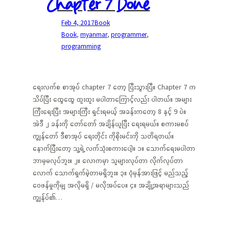
Chapter 7 Done
Feb 4, 2017
Book
Book
, 
myanmar
, 
programmer
, 
programming
ရေးလက်စ စာအုပ် chapter 7 တော့ ပြီးသွားပြီ။ Chapter 7 က
သိပ်ပြီး ထွေထွေ ထူးထူး မပါတာကြောင့်လည်း ပါတယ်။ အများ
ကြီးရေးပြီး အများကြီး ရှင်းရမယ့် အခန်းကတော့ 8 နှင့် 9 ပဲ။
အဲဒီ ၂ ခန်းကို တော်တော် အချိန်ယူပြီး ရေးရမယ်။ စကားမစပ်
ကျွန်တော် ဒီစာအုပ် ရေးတိုင်း ကိုစိုးမင်းကို သတိရတယ်။
နောက်ပြီးတော့ သူ့ရဲ့ လက်သုံးစကားပေါ့။ ၁။ သောက်ရေးမပါတာ
ဘာမှမလုပ်ဘူး။ ၂။ လောကမှာ သူများလုပ်တာ လိုက်လုပ်တာ
လောက် သောက်ရှက်မဲ့တာမရှိဘူး။ ၃။ ပုံမှန်အားဖြင့် မည်သည့်
ဝေဖန်မှုကိုမျှ အလိုမရှိ / မလိုအပ်ပေ။ ၄။ အချို့အရာများသည်
ကျွန်ုပ်၏…