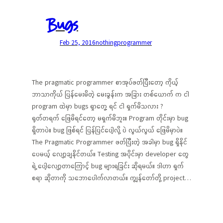
Bugs
Feb 25, 2016
nothing
programmer
The pragmatic programmer စာအုပ်ဖတ်ပြီးတော့ ကိုယ့်
ဘာသာကိုယ် ပြန်မေးမိတဲ့ မေးခွန်းက အခြား တစ်ယောက် က ငါ
program ထဲမှာ bugs ရှာတွေ့ ရင် ငါ ရှက်မိသလား ?
ရုတ်တရက် ဖြေမိရင်တော့ မရှက်မိဘူး။ Program တိုင်းမှာ bug
ရှိတာပဲ။ bug ဖြစ်ရင် ပြန်ပြင်ပေါ့လို့ ပဲ လွယ်လွယ် ဖြေမိမှာပဲ။
The Pragmatic Programmer ဖတ်ပြီးတဲ့ အခါမှာ bug ရှိနိုင်
ပေမယ့် လျော့ချနိုင်တယ်။ Testing အပိုင်းမှာ developer တွေ
ရဲ့ ပေါ့လျော့တာကြောင့် bug များရခြင်း ဆိုရမယ်။ ဒါဟာ ရှက်
စရာ ဆိုတာကို သဘောပေါက်လာတယ်။ ကျွန်တော်တို့ project…