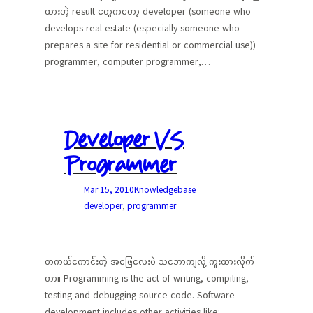
ထားတဲ့ result တွေကတော့ developer (someone who
develops real estate (especially someone who
prepares a site for residential or commercial use))
programmer, computer programmer,…
Developer VS
Programmer
Mar 15, 2010
Knowledgebase
developer
, 
programmer
တကယ်ကောင်းတဲ့ အဖြေလေးပဲ သဘောကျလို့ ကူးထားလိုက်
တာ။ Programming is the act of writing, compiling,
testing and debugging source code. Software
development includes other activities like: