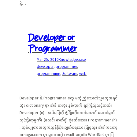
နဲ့…
Developer or
Programmer
Mar 25, 2010
Knowledgebase
developer
, 
programmer
, 
programming
, 
Software
, 
web
Developer နဲ့ Programmer တွေ မကွဲကြသေးတဲ့သူတွေအရင်
ဆုံး dictionary မှာ အဲဒီ စာလုံး နှစ်လုံးကို ရှာကြည့်သင့်တယ်။
Developer (n) : နယ်မြေကို ဖွံ့ဖြိုးတိုးတက်အောင် ဆောင်ရွက်
သူ(သို့)ကုမ္ပဏီ။ (ဖလင်၊ ဓာတ်ပုံ) ပုံဖော်ဆေး။ Programmer (n)
: ကွန်ပျူတာအတွက်ညွှန်ကြားချက်ရေးသားပြုစုသူ။ အဲဒါကတော့
ornagai.com မှာ ရှာထားတဲ့ result တွေပါ။ WordNet မှာ ပြ