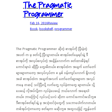
The Pragmatic
Programmer
Feb 16, 2016
Review
Book
, 
bookshelf
, 
programmer
The Pragmatic Programmer ဆိုတဲ့ စာအုပ်ကို ပြီးခဲ့တဲ့
အပတ် က မှ ဖတ်လို့ ပြီးသွားတယ်။ စာအုပ်ဖတ်နေရင်းနဲ့ ဒီ
စာအုပ်ကို အလုပ်စလုပ်တဲ့ အချိန်လောက်က ဖတ်ထားမိခဲ့ရင်
ကောင်းမှာပဲ ဆိုပြီး တွေးမိတယ်။ စာအုပ်ထဲက အချက် တော်တော်
များများကတော့ အလုပ်လုပ်တာ ၈ နှစ် ဝန်းကျင်လောက် ရှိလာတဲ့
အခါ စာအုပ်ထဲက အချက်အလက် တော်တော်များများက အလုပ်
ကနေ တဆင့် သင်ပြီးလို့ လက်တွေ့ လုပ်ခဲ့တာတွေ များတယ်။ သို့
ပေမယ့် လိုအပ်လို့တာ လုပ်ခဲ့ပေမယ့် ဘယ်လောက် အရေးပါ
တယ်။ ဘာကြောင့် လုပ်သင့်သလဲ ဆိုတာ ကောင်းကောင်းမသိဘူး။
ဒီစာအုပ်ဖတ်ရင်းနဲ့ မှ အသုံးဝင်ပုံတွေကို သဘောပေါက်လာတယ်။
တစ်အုပ်လုံးကတော့ ဖတ်ရတာ မဆိုးဘူး။ အထူးသဖြင့် ကျွန်တော်