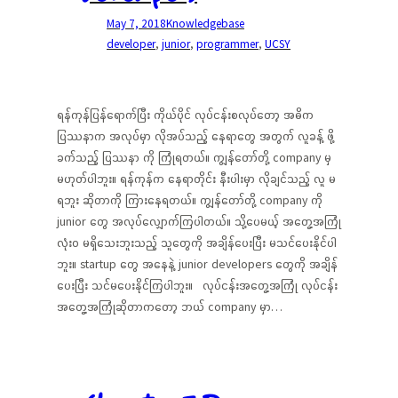
May 7, 2018
Knowledgebase
developer
, 
junior
, 
programmer
, 
UCSY
ရန်ကုန်ပြန်ရောက်ပြီး ကိုယ်ပိုင် လုပ်ငန်းစလုပ်တော့ အဓိက
ပြဿနာက အလုပ်မှာ လိုအပ်သည့် နေရာတွေ အတွက် လူခန့် ဖို့
ခက်သည့် ပြဿနာ ကို ကြုံရတယ်။ ကျွန်တော်တို့ company မှ
မဟုတ်ပါဘူး။ ရန်ကုန်က နေရာတိုင်း နီးပါးမှာ လိုချင်သည့် လူ မ
ရဘူး ဆိုတာကို ကြားနေရတယ်။ ကျွန်တော်တို့ company ကို
junior တွေ အလုပ်လျှောက်ကြပါတယ်။ သို့ပေမယ့် အတွေ့အကြုံ
လုံးဝ မရှိသေးဘူးသည့် သူတွေကို အချိန်ပေးပြီး မသင်ပေးနိုင်ပါ
ဘူး။ startup တွေ အနေနဲ့ junior developers တွေကို အချိန်
ပေးပြီး သင်မပေးနိုင်ကြပါဘူး။ လုပ်ငန်းအတွေ့အကြုံ လုပ်ငန်း
အတွေ့အကြုံဆိုတာကတော့ ဘယ် company မှာ…