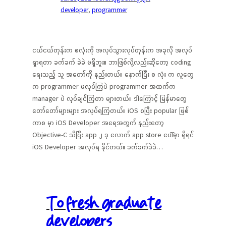
developer
, 
programmer
ငယ်ငယ်တုန်းက စလုံးကို အလုပ်သွားလုပ်တုန်းက အခုလို အလုပ်
ရှာရတာ ခက်ခက် ခဲခဲ မရှိဘူး။ ဘာဖြစ်လို့လည်းဆိုတော့ coding
ရေးသည့် သူ အတော်ကို နည်းတယ်။​ နောက်ပြီး စ လုံး က လူတွေ
က programmer မလုပ်ကြပဲ programmer အထက်က
manager ပဲ လုပ်ချင်ကြတာ များတယ်။ ဒါကြောင့် မြန်မာတွေ
တော်တော်များများ အလုပ်ရကြတယ်။ iOS စပြီး popular ဖြစ်
ကာစ မှာ iOS Developer အရေအတွက် နည်းတော့
Objective-C သိပြီး app ၂ ခု လောက် app store ပေါ်မှာ ရှိရင်
iOS Developer အလုပ်ရ နိုင်တယ်။ ခက်ခက်ခဲခဲ…
To fresh graduate
developers